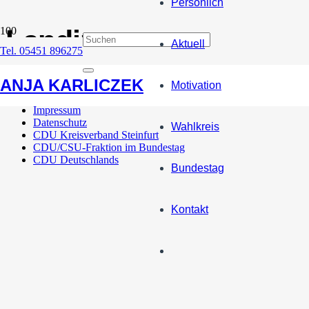
Persönlich
Landingpage
Aktuell
Tel. 05451 896275
UN-Vereinbarung zur Migration
ANJA KARLICZEK
Motivation
Impressum
Datenschutz
Wahlkreis
CDU Kreisverband Steinfurt
CDU/CSU-Fraktion im Bundestag
CDU Deutschlands
Bundestag
Kontakt