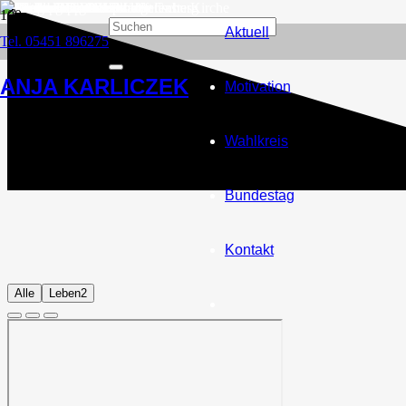
Aktuell
Tel. 05451 896275
ANJA KARLICZEK
Motivation
Wahlkreis
Bundestag
Kontakt
Alle
Leben
2