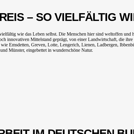
EIS – SO VIELFÄLTIG W
vielfältig wie das Leben selbst. Die Menschen hier sind weltoffen und
och innovativen Mittelstand geprägt, von einer Landwirtschaft, die ih
 wie Emsdetten, Greven, Lotte, Lengerich, Lienen, Ladbergen, Ibbenbü
nd Münster, eingebettet in wunderschöne Natur.
RBEIT IM DEUTSCHEN B