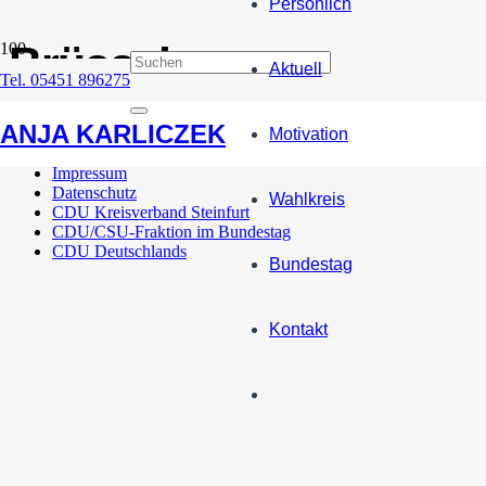
Persönlich
Brüssel
Aktuell
Tel. 05451 896275
Westfälische Tagespost / NOZ: In Berlin und Brüssel für ihre 
ANJA KARLICZEK
Motivation
Impressum
Datenschutz
Wahlkreis
CDU Kreisverband Steinfurt
CDU/CSU-Fraktion im Bundestag
CDU Deutschlands
Bundestag
Kontakt