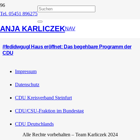
Tel. 05451 896275
#fedidwgugl
ANJA KARLICZEK
NAV
#fedidwgugl Haus eröffnet: Das begehbare Programm der
CDU
Impressum
Datenschutz
CDU Kreisverband Steinfurt
CDU/CSU-Fraktion im Bundestag
CDU Deutschlands
Alle Rechte vorbehalten – Team Karliczek 2024