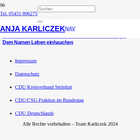
Tel. 05451 896275
Festspielstadt
ANJA KARLICZEK
NAV
Westfälische Nachrichten: Festspielstadt Tecklenburg –
Dem Namen Leben einhauchen
Impressum
Datenschutz
CDU Kreisverband Steinfurt
CDU/CSU-Fraktion im Bundestag
CDU Deutschlands
Alle Rechte vorbehalten – Team Karliczek 2024