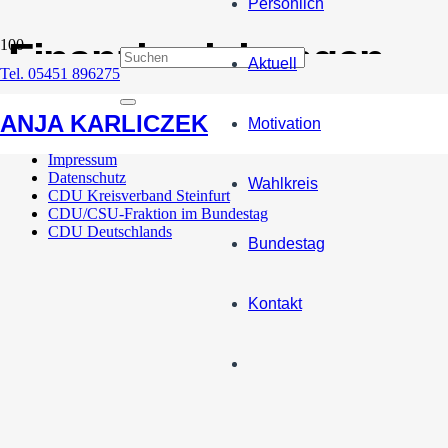
Persönlich
Finanzbeziehungen
Aktuell
Tel. 05451 896275
Nordrhein-Westfalen profitiert von den neuen Bund-Länder-
ANJA KARLICZEK
Motivation
Impressum
Datenschutz
Wahlkreis
CDU Kreisverband Steinfurt
CDU/CSU-Fraktion im Bundestag
CDU Deutschlands
Bundestag
Kontakt