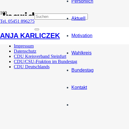
Persönlich
Ingrid
Aktuell
Tel. 05451 896275
Wahlkampfauftakt mit Ingrid Fischbach MdB
ANJA KARLICZEK
Motivation
Impressum
Datenschutz
Wahlkreis
CDU Kreisverband Steinfurt
CDU/CSU-Fraktion im Bundestag
CDU Deutschlands
Bundestag
Kontakt