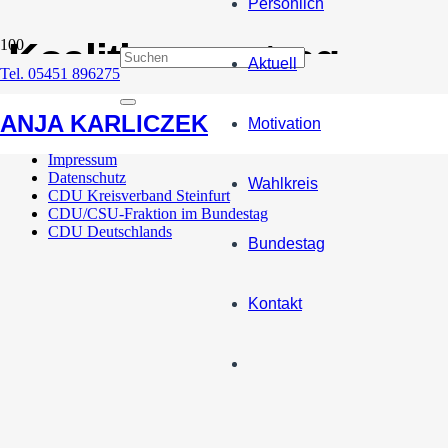
Persönlich
Koalitionsvertrag
Aktuell
Tel. 05451 896275
Kernforderungen der Union erfüllt
ANJA KARLICZEK
Motivation
Impressum
Datenschutz
Wahlkreis
CDU Kreisverband Steinfurt
CDU/CSU-Fraktion im Bundestag
CDU Deutschlands
Bundestag
Kontakt