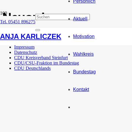
Persönlich
Neuordnung
Aktuell
Tel. 05451 896275
Nordrhein-Westfalen profitiert von den neuen Bund-Länder-
ANJA KARLICZEK
Motivation
Impressum
Datenschutz
Wahlkreis
CDU Kreisverband Steinfurt
CDU/CSU-Fraktion im Bundestag
CDU Deutschlands
Bundestag
Kontakt