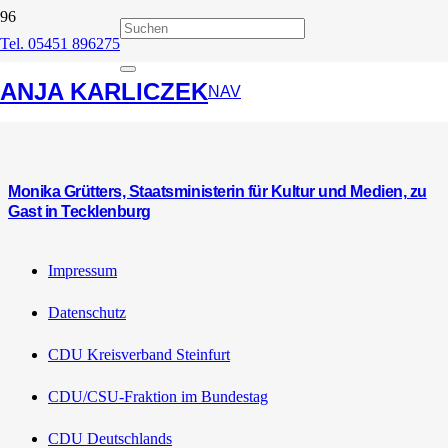
Tel. 05451 896275
Otto-Modersohn-
ANJA KARLICZEK
Museum
NAV
Monika Grütters, Staatsministerin für Kultur und Medien, zu
Gast in Tecklenburg
Impressum
Datenschutz
CDU Kreisverband Steinfurt
CDU/CSU-Fraktion im Bundestag
CDU Deutschlands