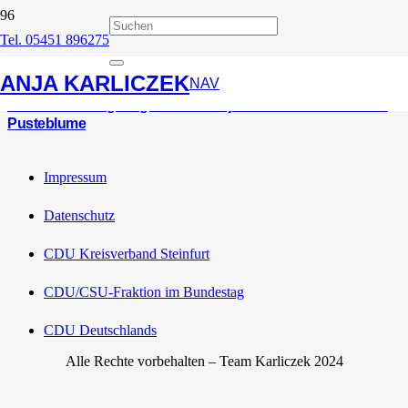
Tel. 05451 896275
Pusteblume
ANJA KARLICZEK
NAV
CDU-Bundestagsabgeordnete Anja Karliczek besucht Kita
Pusteblume
Impressum
Datenschutz
CDU Kreisverband Steinfurt
CDU/CSU-Fraktion im Bundestag
CDU Deutschlands
Alle Rechte vorbehalten – Team Karliczek 2024