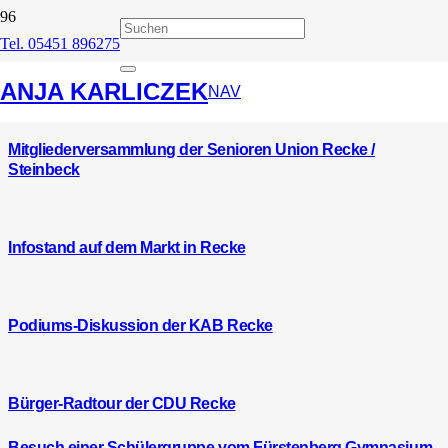
Tel. 05451 896275
Recke
ANJA KARLICZEK
NAV
Mitgliederversammlung der Senioren Union Recke /
Steinbeck
Infostand auf dem Markt in Recke
Podiums-Diskussion der KAB Recke
Bürger-Radtour der CDU Recke
Besuch einer Schülergruppe vom Fürstenberg Gymnasium