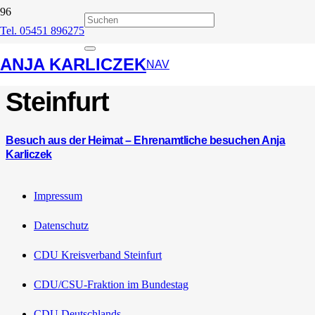
Tel. 05451 896275
Verband der
ANJA KARLICZEK
Feuerwehren im Kreis
NAV
Steinfurt
Besuch aus der Heimat – Ehrenamtliche besuchen Anja
Karliczek
Impressum
Datenschutz
CDU Kreisverband Steinfurt
CDU/CSU-Fraktion im Bundestag
CDU Deutschlands