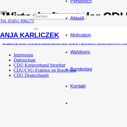
Persönlich
Wirtschaftsrat der CD
Aktuell
Tel. 05451 896275
ANJA KARLICZEK
Motivation
Sitzung des Wirtschaftsrates der CDU, Sektion Steinfurt, in Hö
Wahlkreis
Impressum
Datenschutz
CDU Kreisverband Steinfurt
Bundestag
CDU/CSU-Fraktion im Bundestag
CDU Deutschlands
Kontakt