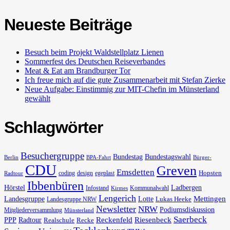
Neueste Beiträge
Besuch beim Projekt Waldstellplatz Lienen
Sommerfest des Deutschen Reiseverbandes
Meat & Eat am Brandburger Tor
Ich freue mich auf die gute Zusammenarbeit mit Stefan Zierke
Neue Aufgabe: Einstimmig zur MIT-Chefin im Münsterland
gewählt
Schlagwörter
Besuchergruppe
Bundestag
Bundestagswahl
Berlin
BPA-Fahrt
Bürger-
CDU
Greven
Emsdetten
Hopsten
coding
design
egeplast
Radtour
Ibbenbüren
Hörstel
Ladbergen
Infostand
Kommunalwahl
Kirmes
Lengerich
Landesgruppe
Lotte
Mettingen
Lukas Heeke
Landesgruppe NRW
Newsletter
NRW
Podiumsdiskussion
Mitgliederversammlung
Münsterland
Saerbeck
PPP
Radtour
Reckenfeld
Riesenbeck
Realschule
Recke