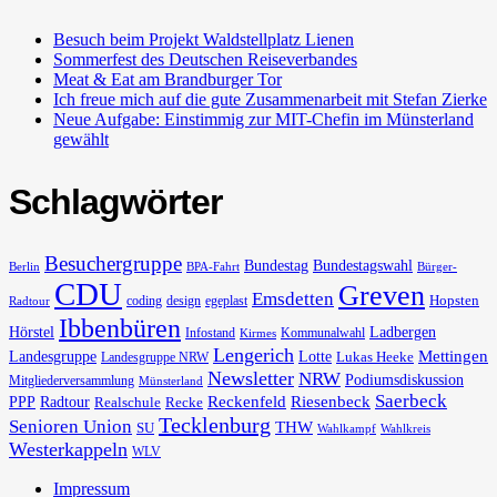
Besuch beim Projekt Waldstellplatz Lienen
Sommerfest des Deutschen Reiseverbandes
Meat & Eat am Brandburger Tor
Ich freue mich auf die gute Zusammenarbeit mit Stefan Zierke
Neue Aufgabe: Einstimmig zur MIT-Chefin im Münsterland
gewählt
Schlagwörter
Besuchergruppe
Bundestag
Bundestagswahl
Berlin
BPA-Fahrt
Bürger-
CDU
Greven
Emsdetten
Hopsten
coding
design
egeplast
Radtour
Ibbenbüren
Hörstel
Ladbergen
Infostand
Kommunalwahl
Kirmes
Lengerich
Landesgruppe
Lotte
Mettingen
Lukas Heeke
Landesgruppe NRW
Newsletter
NRW
Podiumsdiskussion
Mitgliederversammlung
Münsterland
Saerbeck
PPP
Radtour
Reckenfeld
Riesenbeck
Realschule
Recke
Tecklenburg
Senioren Union
THW
SU
Wahlkampf
Wahlkreis
Westerkappeln
WLV
Impressum