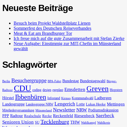
Neueste Beiträge
Besuch beim Projekt Waldstellplatz Lienen
Sommerfest des Deutschen Reiseverbandes
Meat & Eat am Brandburger Tor
Ich freue mich auf die gute Zusammenarbeit mit Stefan Zierke
Neue Aufgabe: Einstimmig zur MIT-Chefin im Münsterland
gewählt
Schlagwörter
Besuchergruppe
Bundestag
Bundestagswahl
Berlin
BPA-Fahrt
Bürger-
CDU
Greven
Emsdetten
Hopsten
coding
design
egeplast
Radtour
Ibbenbüren
Hörstel
Ladbergen
Infostand
Kommunalwahl
Kirmes
Lengerich
Landesgruppe
Lotte
Mettingen
Lukas Heeke
Landesgruppe NRW
Newsletter
NRW
Podiumsdiskussion
Mitgliederversammlung
Münsterland
Saerbeck
PPP
Radtour
Reckenfeld
Riesenbeck
Realschule
Recke
Tecklenburg
Senioren Union
THW
SU
Wahlkampf
Wahlkreis