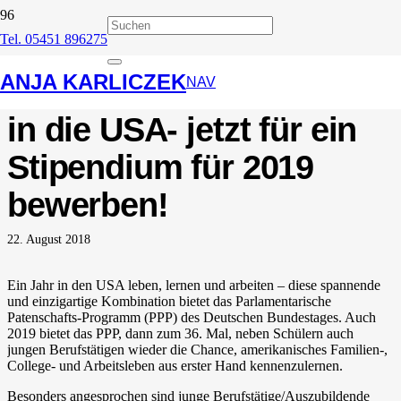
Tel. 05451 896275
Als Juniorbotschafterin
ANJA KARLICZEK
oder Juniorbotschafter
NAV
in die USA- jetzt für ein
Stipendium für 2019
bewerben!
22. August 2018
Ein Jahr in den USA leben, lernen und arbeiten – diese spannende
und einzigartige Kombination bietet das Parlamentarische
Patenschafts-Programm (PPP) des Deutschen Bundestages. Auch
2019 bietet das PPP, dann zum 36. Mal, neben Schülern auch
jungen Berufstätigen wieder die Chance, amerikanisches Familien-,
College- und Arbeitsleben aus erster Hand kennenzulernen.
Besonders angesprochen sind junge Berufstätige/Auszubildende