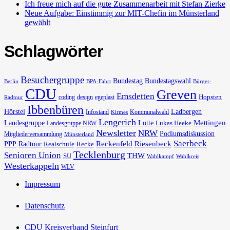
Ich freue mich auf die gute Zusammenarbeit mit Stefan Zierke
Neue Aufgabe: Einstimmig zur MIT-Chefin im Münsterland
gewählt
Schlagwörter
Besuchergruppe
Bundestag
Bundestagswahl
Berlin
BPA-Fahrt
Bürger-
CDU
Greven
Emsdetten
Hopsten
coding
design
egeplast
Radtour
Ibbenbüren
Hörstel
Ladbergen
Infostand
Kommunalwahl
Kirmes
Lengerich
Landesgruppe
Lotte
Mettingen
Lukas Heeke
Landesgruppe NRW
Newsletter
NRW
Podiumsdiskussion
Mitgliederversammlung
Münsterland
Saerbeck
PPP
Radtour
Reckenfeld
Riesenbeck
Realschule
Recke
Tecklenburg
Senioren Union
THW
SU
Wahlkampf
Wahlkreis
Westerkappeln
WLV
Impressum
Datenschutz
CDU Kreisverband Steinfurt