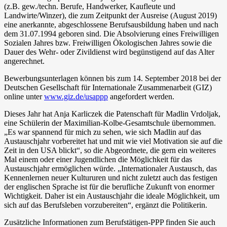
(z.B. gew./techn. Berufe, Handwerker, Kaufleute und
Landwirte/Winzer), die zum Zeitpunkt der Ausreise (August 2019)
eine anerkannte, abgeschlossene Berufsausbildung haben und nach
dem 31.07.1994 geboren sind. Die Absolvierung eines Freiwilligen
Sozialen Jahres bzw. Freiwilligen Ökologischen Jahres sowie die
Dauer des Wehr- oder Zivildienst wird begünstigend auf das Alter
angerechnet.
Bewerbungsunterlagen können bis zum 14. September 2018 bei der
Deutschen Gesellschaft für Internationale Zusammenarbeit (GIZ)
online unter
www.giz.de/usappp
angefordert werden.
Dieses Jahr hat Anja Karliczek die Patenschaft für Madlin Vrdoljak,
eine Schülerin der Maximilian-Kolbe-Gesamtschule übernommen.
„Es war spannend für mich zu sehen, wie sich Madlin auf das
Austauschjahr vorbereitet hat und mit wie viel Motivation sie auf die
Zeit in den USA blickt“, so die Abgeordnete, die gern ein weiteres
Mal einem oder einer Jugendlichen die Möglichkeit für das
Austauschjahr ermöglichen würde. „Internationaler Austausch, das
Kennenlernen neuer Kultururen und nicht zuletzt auch das festigen
der englischen Sprache ist für die berufliche Zukunft von enormer
Wichtigkeit. Daher ist ein Austauschjahr die ideale Möglichkeit, um
sich auf das Berufsleben vorzubereiten“, ergänzt die Politikerin.
Zusätzliche Informationen zum Berufstätigen-PPP finden Sie auch