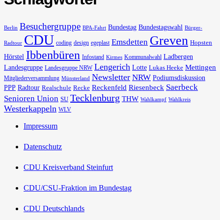
Besuchergruppe
Bundestag
Bundestagswahl
Berlin
BPA-Fahrt
Bürger-
CDU
Greven
Emsdetten
Hopsten
coding
design
egeplast
Radtour
Ibbenbüren
Hörstel
Ladbergen
Infostand
Kommunalwahl
Kirmes
Lengerich
Landesgruppe
Lotte
Mettingen
Lukas Heeke
Landesgruppe NRW
Newsletter
NRW
Podiumsdiskussion
Mitgliederversammlung
Münsterland
Saerbeck
PPP
Radtour
Reckenfeld
Riesenbeck
Realschule
Recke
Tecklenburg
Senioren Union
THW
SU
Wahlkampf
Wahlkreis
Westerkappeln
WLV
Impressum
Datenschutz
CDU Kreisverband Steinfurt
CDU/CSU-Fraktion im Bundestag
CDU Deutschlands