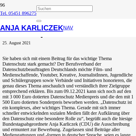
Tel. 05451 896275
Aufruf zur Teilnahme am
ANJA KARLICZEK
Medienpreis Datenschutz
NAV
25. August 2021
Sie haben sich mit einem Beitrag für das wichtige Thema
Datenschutz stark gemacht? Der Berufsverband der
Datenschutzbeauftragten Deutschlands möchte Film- und
Medienschaffende, Youtuber, Kreative, JournalistInnen, Jugendliche
und Schülergruppen sowie Verbände und Initiativen honorieren, die
genau dieses Thema anschaulich und verständlich ihrer Zielgruppe
entsprechend erklären. Bis zum 09.12.2021 kann sich noch auf den
mit 3 000 Euro dotierten Datenschutz Medienpreis und die den mit 1
500 Euro dotierten Sonderpreis beworben werden. „Datenschutz ist
ein komplexes, aber wichtiges Thema. Gerade mit sich immer
schneller entwickelnden sozialen Medien fällt der Aufklärung über
den Datenschutz eine besondere Rolle zu“, begrüßt auch die hiesige
Bundestagsabgeordnete Anja Karliczek (CDU) die Ausschreibung
und ermuntert zur Bewerbung. Zugelassen sind Beiträge aller
Mediengattungen und -formen in deutscher Sprache, seien es lange