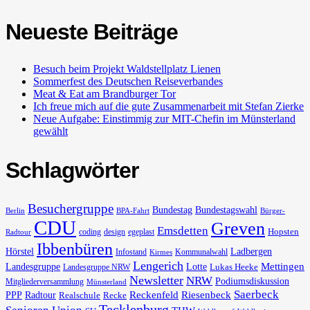
Neueste Beiträge
Besuch beim Projekt Waldstellplatz Lienen
Sommerfest des Deutschen Reiseverbandes
Meat & Eat am Brandburger Tor
Ich freue mich auf die gute Zusammenarbeit mit Stefan Zierke
Neue Aufgabe: Einstimmig zur MIT-Chefin im Münsterland
gewählt
Schlagwörter
Besuchergruppe
Bundestag
Bundestagswahl
Berlin
BPA-Fahrt
Bürger-
CDU
Greven
Emsdetten
Hopsten
coding
design
egeplast
Radtour
Ibbenbüren
Hörstel
Ladbergen
Infostand
Kommunalwahl
Kirmes
Lengerich
Landesgruppe
Lotte
Mettingen
Lukas Heeke
Landesgruppe NRW
Newsletter
NRW
Podiumsdiskussion
Mitgliederversammlung
Münsterland
Saerbeck
PPP
Radtour
Reckenfeld
Riesenbeck
Realschule
Recke
Tecklenburg