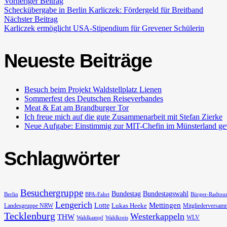
Vorheriger Beitrag
Scheckübergabe in Berlin Karliczek: Fördergeld für Breitband
Nächster Beitrag
Karliczek ermöglicht USA-Stipendium für Grevener Schülerin
Neueste Beiträge
Besuch beim Projekt Waldstellplatz Lienen
Sommerfest des Deutschen Reiseverbandes
Meat & Eat am Brandburger Tor
Ich freue mich auf die gute Zusammenarbeit mit Stefan Zierke
Neue Aufgabe: Einstimmig zur MIT-Chefin im Münsterland ge
Schlagwörter
Besuchergruppe
Bundestag
Bundestagswahl
Berlin
BPA-Fahrt
Bürger-Radtou
Lengerich
Lotte
Mettingen
Lukas Heeke
Landesgruppe NRW
Mitgliederversam
Tecklenburg
Westerkappeln
THW
WLV
Wahlkampf
Wahlkreis