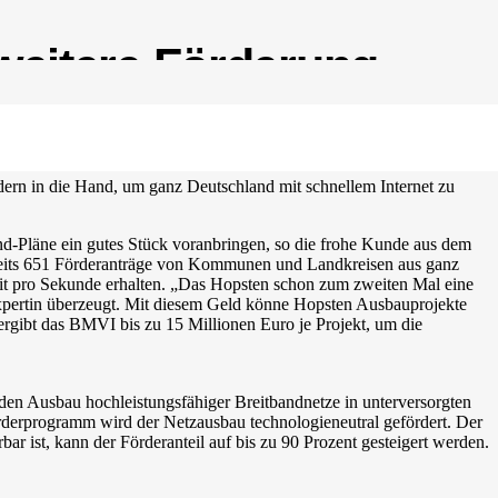
 weitere Förderung
dern in die Hand, um ganz Deutschland mit schnellem Internet zu
d-Pläne ein gutes Stück voranbringen, so die frohe Kunde aus dem
eits 651 Förderanträge von Kommunen und Landkreisen aus ganz
t pro Sekunde erhalten. „Das Hopsten schon zum zweiten Mal eine
zexpertin überzeugt. Mit diesem Geld könne Hopsten Ausbauprojekte
 vergibt das BMVI bis zu 15 Millionen Euro je Projekt, um die
 den Ausbau hochleistungsfähiger Breitbandnetze in unterversorgten
örderprogramm wird der Netzausbau technologieneutral gefördert. Der
ist, kann der Förderanteil auf bis zu 90 Prozent gesteigert werden.