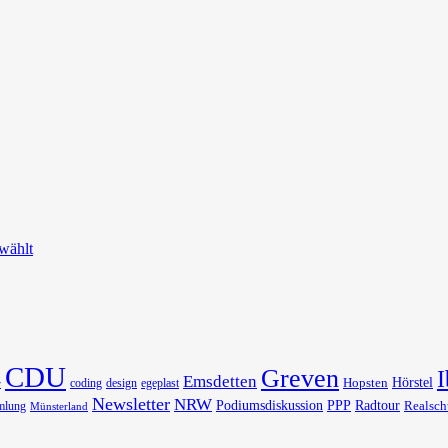
wählt
CDU
Greven
I
Emsdetten
Hörstel
Hopsten
coding
design
egeplast
r
Newsletter
NRW
Podiumsdiskussion
PPP
Radtour
Realsch
mlung
Münsterland