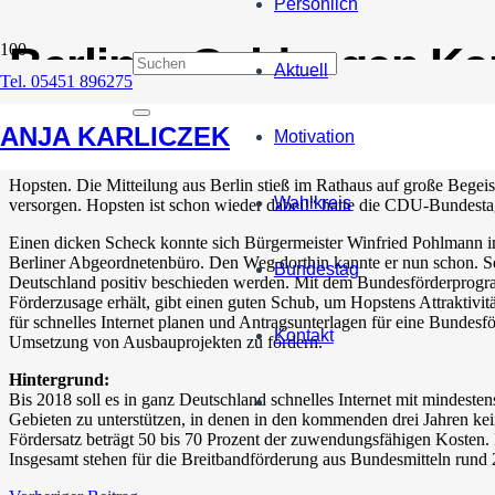
Persönlich
Berliner Geldsegen Kar
Aktuell
Tel. 05451 896275
7. Juli 2016
ANJA KARLICZEK
Motivation
Hopsten. Die Mitteilung aus Berlin stieß im Rathaus auf große Bege
Wahlkreis
versorgen. Hopsten ist schon wieder dabei!“ hatte die CDU-Bundesta
Einen dicken Scheck konnte sich Bürgermeister Winfried Pohlmann i
Berliner Abgeordnetenbüro. Den Weg dorthin kannte er nun schon.
Bundestag
Deutschland positiv beschieden werden. Mit dem Bundesförderprogr
Förderzusage erhält, gibt einen guten Schub, um Hopstens Attraktivi
für schnelles Internet planen und Antragsunterlagen für eine Bundesför
Kontakt
Umsetzung von Ausbauprojekten zu fördern.
Hintergrund:
Bis 2018 soll es in ganz Deutschland schnelles Internet mit mindest
Gebieten zu unterstützen, in denen in den kommenden drei Jahren kei
Fördersatz beträgt 50 bis 70 Prozent der zuwendungsfähigen Kosten.
Insgesamt stehen für die Breitbandförderung aus Bundesmitteln rund 2