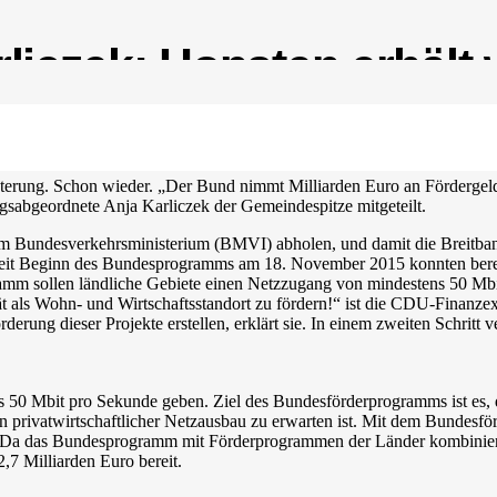
liczek: Hopsten erhält
isterung. Schon wieder. „Der Bund nimmt Milliarden Euro an Fördergel
gsabgeordnete Anja Karliczek der Gemeindespitze mitgeteilt.
m Bundesverkehrsministerium (BMVI) abholen, und damit die Breitban
 Seit Beginn des Bundesprogramms am 18. November 2015 konnten ber
amm sollen ländliche Gebiete einen Netzzugang von mindestens 50 Mbi
tät als Wohn- und Wirtschaftsstandort zu fördern!“ ist die CDU-Finan
derung dieser Projekte erstellen, erklärt sie. In einem zweiten Schritt
ens 50 Mbit pro Sekunde geben. Ziel des Bundesförderprogramms ist es,
n privatwirtschaftlicher Netzausbau zu erwarten ist. Mit dem Bundesf
 Da das Bundesprogramm mit Förderprogrammen der Länder kombinierbar 
,7 Milliarden Euro bereit.