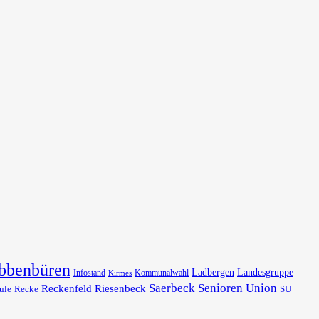
bbenbüren
Ladbergen
Landesgruppe
Infostand
Kommunalwahl
Kirmes
Saerbeck
Senioren Union
Reckenfeld
Riesenbeck
ule
Recke
SU