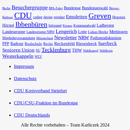
Besuchergruppe
Bundestag
Bundestagswahl
Berlin
BPA-Fahrt
Bürger-
CDU
Greven
Emsdetten
Hopsten
coding
design
egeplast
Radtour
Ibbenbüren
Hörstel
Ladbergen
Infostand
Kommunalwahl
Kirmes
Lengerich
Landesgruppe
Lotte
Mettingen
Lukas Heeke
Landesgruppe NRW
Newsletter
NRW
Podiumsdiskussion
Mitgliederversammlung
Münsterland
Saerbeck
PPP
Radtour
Reckenfeld
Riesenbeck
Realschule
Recke
Tecklenburg
Senioren Union
THW
SU
Wahlkampf
Wahlkreis
Westerkappeln
WLV
Impressum
Datenschutz
CDU Kreisverband Steinfurt
CDU/CSU-Fraktion im Bundestag
CDU Deutschlands
Alle Rechte vorbehalten – Team Karliczek 2024