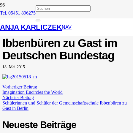
Tel. 05451 896275
Besuchergruppe
ANJA KARLICZEK
Roncalli-Realschule
NAV
Ibbenbüren zu Gast im
Deutschen Bundestag
18. Mai 2015
Vorheriger Beitrag
Imagination Encircles the World
Nächster Beitrag
Schülerinnen und Schüler der Gemeinschaftsschule Ibbenbüren zu
Gast in Berlin
Neueste Beiträge