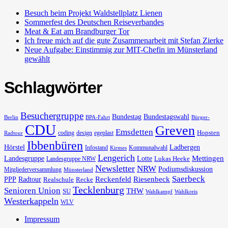
Besuch beim Projekt Waldstellplatz Lienen
Sommerfest des Deutschen Reiseverbandes
Meat & Eat am Brandburger Tor
Ich freue mich auf die gute Zusammenarbeit mit Stefan Zierke
Neue Aufgabe: Einstimmig zur MIT-Chefin im Münsterland
gewählt
Schlagwörter
Besuchergruppe
Bundestag
Bundestagswahl
Berlin
BPA-Fahrt
Bürger-
CDU
Greven
Emsdetten
Hopsten
coding
design
egeplast
Radtour
Ibbenbüren
Hörstel
Ladbergen
Infostand
Kommunalwahl
Kirmes
Lengerich
Landesgruppe
Lotte
Mettingen
Lukas Heeke
Landesgruppe NRW
Newsletter
NRW
Podiumsdiskussion
Mitgliederversammlung
Münsterland
Saerbeck
PPP
Radtour
Reckenfeld
Riesenbeck
Realschule
Recke
Tecklenburg
Senioren Union
THW
SU
Wahlkampf
Wahlkreis
Westerkappeln
WLV
Impressum