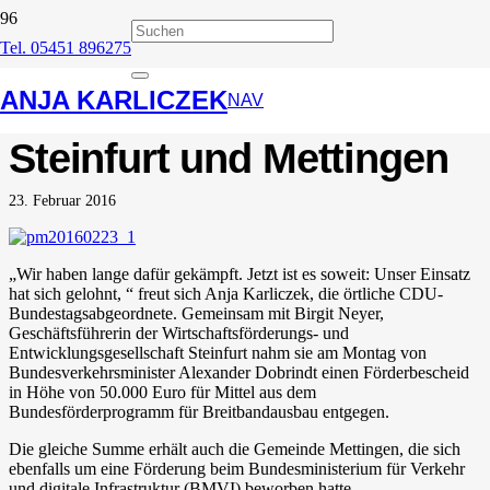
Tel. 05451 896275
Breitband
ANJA KARLICZEK
Förderbescheide für
NAV
Steinfurt und Mettingen
23. Februar 2016
„Wir haben lange dafür gekämpft. Jetzt ist es soweit: Unser Einsatz
hat sich gelohnt, “ freut sich Anja Karliczek, die örtliche CDU-
Bundestagsabgeordnete. Gemeinsam mit Birgit Neyer,
Geschäftsführerin der Wirtschaftsförderungs- und
Entwicklungsgesellschaft Steinfurt nahm sie am Mon­tag von
Bundesverkehrsminister Alexander Dobrindt einen Förderbescheid
in Höhe von 50.000 Euro für Mittel aus dem
Bundesförderprogramm für Breitbandausbau entgegen.
Die gleiche Summe erhält auch die Gemeinde Mettingen, die sich
ebenfalls um eine Förderung beim Bundesministerium für Verkehr
und digitale Infrastruktur (BMVI) beworben hatte.