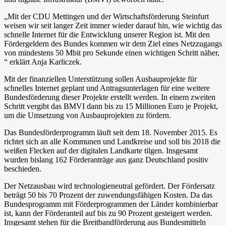
„Mit der CDU Mettingen und der Wirtschaftsförderung Steinfurt
weisen wir seit langer Zeit im­mer wieder darauf hin, wie wichtig das
schnelle Internet für die Entwicklung unserer Region ist. Mit den
Fördergeldern des Bundes kommen wir dem Ziel eines Netzzugangs
von mindestens 50 Mbit pro Sekunde einen wichtigen Schritt näher,
“ erklärt Anja Karliczek.
Mit der finanziellen Unterstützung sollen Ausbauprojekte für
schnelles Internet geplant und Antragsunterlagen für eine weitere
Bundesförderung dieser Projekte erstellt werden. In einem zweiten
Schritt vergibt das BMVI dann bis zu 15 Millionen Euro je Projekt,
um die Umsetzung von Ausbauprojekten zu fördern.
Das Bundesförderprogramm läuft seit dem 18. November 2015. Es
richtet sich an alle Kommu­nen und Landkreise und soll bis 2018 die
weißen Flecken auf der digitalen Landkarte tilgen. Ins­gesamt
wurden bislang 162 Förderanträge aus ganz Deutschland positiv
beschieden.
Der Netzausbau wird technologieneutral gefördert. Der Fördersatz
beträgt 50 bis 70 Prozent der zuwendungsfähigen Kosten. Da das
Bundesprogramm mit Förderprogrammen der Länder kom­binierbar
ist, kann der Förderanteil auf bis zu 90 Prozent gesteigert werden.
Insgesamt stehen für die Breitbandförderung aus Bundesmitteln