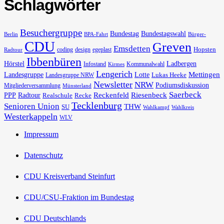
Schlagwörter
Besuchergruppe
Bundestag
Bundestagswahl
Berlin
BPA-Fahrt
Bürger-
CDU
Greven
Emsdetten
Hopsten
coding
design
egeplast
Radtour
Ibbenbüren
Hörstel
Ladbergen
Infostand
Kommunalwahl
Kirmes
Lengerich
Landesgruppe
Lotte
Mettingen
Lukas Heeke
Landesgruppe NRW
Newsletter
NRW
Podiumsdiskussion
Mitgliederversammlung
Münsterland
Saerbeck
PPP
Radtour
Reckenfeld
Riesenbeck
Realschule
Recke
Tecklenburg
Senioren Union
THW
SU
Wahlkampf
Wahlkreis
Westerkappeln
WLV
Impressum
Datenschutz
CDU Kreisverband Steinfurt
CDU/CSU-Fraktion im Bundestag
CDU Deutschlands