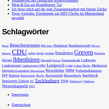
Sommerfest des Deutschen Reiseverbandes
Meat & Eat am Brandburger Tor
Ich freue mich auf die gute Zusammenarbeit mit Stefan Zierke
Neue Aufgabe: Einstimmig zur MIT-Chefin im Münsterland
gewählt
Schlagwörter
Besuchergruppe
Bundestag
Bundestagswahl
Berlin
BPA-Fahrt
Bürger-
CDU
Greven
Emsdetten
Hopsten
coding
design
egeplast
Radtour
Ibbenbüren
Hörstel
Ladbergen
Infostand
Kommunalwahl
Kirmes
Lengerich
Landesgruppe
Lotte
Mettingen
Lukas Heeke
Landesgruppe NRW
Newsletter
NRW
Podiumsdiskussion
Mitgliederversammlung
Münsterland
Saerbeck
PPP
Radtour
Reckenfeld
Riesenbeck
Realschule
Recke
Tecklenburg
Senioren Union
THW
SU
Wahlkampf
Wahlkreis
Westerkappeln
WLV
Impressum
Datenschutz