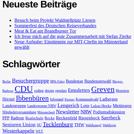
Neueste Beiträge
Besuch beim Projekt Waldstellplatz Lienen
Sommerfest des Deutschen Reiseverbandes
Meat & Eat am Brandburger Tor
Ich freue mich auf die gute Zusammenarbeit mit Stefan Zierke
Neue Aufgabe: Einstimmig zur MIT-Chefin im Münsterland
gewählt
Schlagwörter
Besuchergruppe
Bundestag
Bundestagswahl
Berlin
BPA-Fahrt
Bürger-
CDU
Greven
Emsdetten
Hopsten
coding
design
egeplast
Radtour
Ibbenbüren
Hörstel
Ladbergen
Infostand
Kommunalwahl
Kirmes
Lengerich
Landesgruppe
Lotte
Mettingen
Lukas Heeke
Landesgruppe NRW
Newsletter
NRW
Podiumsdiskussion
Mitgliederversammlung
Münsterland
Saerbeck
PPP
Radtour
Reckenfeld
Riesenbeck
Realschule
Recke
Tecklenburg
Senioren Union
THW
SU
Wahlkampf
Wahlkreis
Westerkappeln
WLV