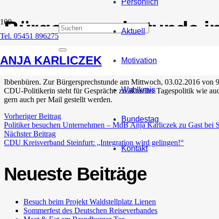
Persönlich
Bürgersprechstunde i
Aktuell
Tel. 05451 896275
27. Januar 2016
ANJA KARLICZEK
Motivation
Ibbenbüren. Zur Bürgersprechstunde am Mittwoch, 03.02.2016 von 9.3
Wahlkreis
CDU-Politikerin steht für Gespräche zu aktueller Tagespolitik wie 
gern auch per Mail gestellt werden.
Vorheriger Beitrag
Bundestag
Politiker besuchen Unternehmen – MdB Anja Karliczek zu Gast bei 
Nächster Beitrag
CDU Kreisverband Steinfurt: „Integration wird gelingen!“
Kontakt
Neueste Beiträge
Besuch beim Projekt Waldstellplatz Lienen
Sommerfest des Deutschen Reiseverbandes