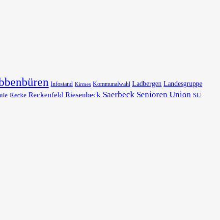
bbenbüren
Ladbergen
Landesgruppe
Infostand
Kommunalwahl
Kirmes
Saerbeck
Senioren Union
Reckenfeld
Riesenbeck
ule
Recke
SU