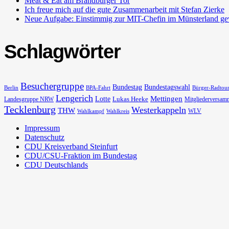
Meat & Eat am Brandburger Tor
Ich freue mich auf die gute Zusammenarbeit mit Stefan Zierke
Neue Aufgabe: Einstimmig zur MIT-Chefin im Münsterland ge
Schlagwörter
Besuchergruppe
Bundestag
Bundestagswahl
Berlin
BPA-Fahrt
Bürger-Radtou
Lengerich
Lotte
Mettingen
Lukas Heeke
Landesgruppe NRW
Mitgliederversam
Tecklenburg
Westerkappeln
THW
WLV
Wahlkampf
Wahlkreis
Impressum
Datenschutz
CDU Kreisverband Steinfurt
CDU/CSU-Fraktion im Bundestag
CDU Deutschlands