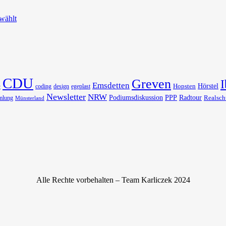
wählt
CDU
Greven
I
Emsdetten
Hörstel
Hopsten
coding
design
egeplast
r
Newsletter
NRW
Podiumsdiskussion
PPP
Radtour
Realsch
mlung
Münsterland
Alle Rechte vorbehalten – Team Karliczek 2024