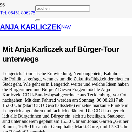
Tel. 05451 896275
Die Bürger sind gefragt
ANJA KARLICZEK
NAV
26. Juli 2017
Mit Anja Karliczek auf Bürger-Tour
unterwegs
Lengerich. Touristische Entwicklung, Neubaugebiete, Bahnhof –
die Politik ist gefragt, wenn es um die Zukunftsfähigkeit der eigenen
Stadt geht. Wie geht es in Lengerich weiter und welche Ideen haben
die Bürgerinnen und Bürger? Diesen Fragen möchte Anja
Karliczek, CDU-Bundestagsabgeordnete aus Tecklenburg, vor Ort
nachgehen. Mit dem Fahrrad werden am Sonntag, 06.08.2017 ab
15.00 Uhr (Start CDU-Geschäftsstelle) einzelne markante Punkte in
Lengerich angefahren und fachlich erläutert. Die CDU Lengerich
lädt alle Bürgerinnen und Bürger ein, sich zu beteiligen. Stationen
sind unter anderem geplant am 15.30 Uhr am Jonas-Garten „Grüner
Raum“, 16.30 Uhr an der Gempthalle, Markt-Carré, und 17.30 Uhr
am Bahnhof Lengerich.