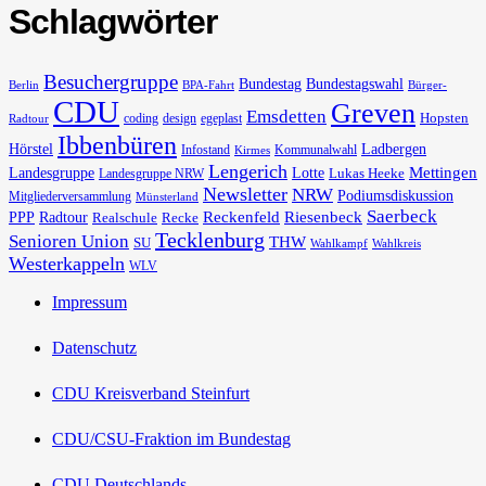
Schlagwörter
Besuchergruppe
Bundestag
Bundestagswahl
Berlin
BPA-Fahrt
Bürger-
CDU
Greven
Emsdetten
Hopsten
coding
design
egeplast
Radtour
Ibbenbüren
Hörstel
Ladbergen
Infostand
Kommunalwahl
Kirmes
Lengerich
Landesgruppe
Lotte
Mettingen
Lukas Heeke
Landesgruppe NRW
Newsletter
NRW
Podiumsdiskussion
Mitgliederversammlung
Münsterland
Saerbeck
PPP
Radtour
Reckenfeld
Riesenbeck
Realschule
Recke
Tecklenburg
Senioren Union
THW
SU
Wahlkampf
Wahlkreis
Westerkappeln
WLV
Impressum
Datenschutz
CDU Kreisverband Steinfurt
CDU/CSU-Fraktion im Bundestag
CDU Deutschlands