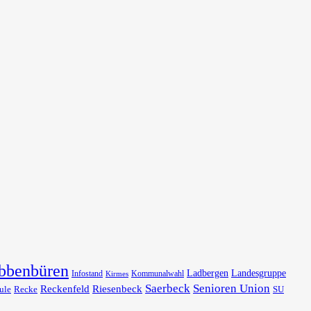
bbenbüren
Ladbergen
Landesgruppe
Infostand
Kommunalwahl
Kirmes
Saerbeck
Senioren Union
Reckenfeld
Riesenbeck
ule
Recke
SU