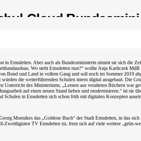
Schul-Cloud Bundesmini
st in Emsdetten. Aber auch als Bundesministerin nimmt sie sich die Z
reitbandausbau. Wo steht Emsdetten nun?“ wollte Anja Karliczek MdB
von Bund und Land in vollem Gang und soll noch im Sommer 2019 abges
t würden die weiterführenden Schulen intern digital ausgebaut. Die G
alen Unterricht des Ministeriums. „Lernen aus veralteten Büchern war g
ldungsarbeit auf einen neuen Stand heben und modernisieren.“ ist sie ü
d Schulen in Emsdetten sich schon früh mit digitalen Konzepten ausein
Georg Moenikes das „Goldene Buch“ der Stadt Emsdetten, in das sich 
ll-Zweitligisten TV Emsdetten ist, freut sich auf viele weitere „grün-