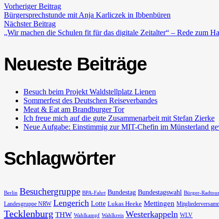
Vorheriger Beitrag
Bürgersprechstunde mit Anja Karliczek in Ibbenbüren
Nächster Beitrag
„Wir machen die Schulen fit für das digitale Zeitalter“ – Rede zum H
Neueste Beiträge
Besuch beim Projekt Waldstellplatz Lienen
Sommerfest des Deutschen Reiseverbandes
Meat & Eat am Brandburger Tor
Ich freue mich auf die gute Zusammenarbeit mit Stefan Zierke
Neue Aufgabe: Einstimmig zur MIT-Chefin im Münsterland ge
Schlagwörter
Besuchergruppe
Bundestag
Bundestagswahl
Berlin
BPA-Fahrt
Bürger-Radtou
Lengerich
Lotte
Mettingen
Lukas Heeke
Landesgruppe NRW
Mitgliederversam
Tecklenburg
Westerkappeln
THW
WLV
Wahlkampf
Wahlkreis