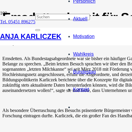
Persönlich
Emsdetten bereit für 
Aktuell
Tel. 05451 896275
Rathaus
ANJA KARLICZEK
Motivation
11. September 2018
Wahlkreis
Emsdetten. Als Bundestagsabgeordnete war sie bisher ein häufiger Ga
Belange zu sprechen. „Beim letzten Besuch sprachen wir über den B
sogenannten „letzten Milchkanne“ sei seit März 2018 mit Förderung 
Bundestag
Hochleistungsnetz angeschlossen, erfuhr die Abgeordnete, und derzei
Bildungspolitikerin Karliczek berichtete über die Konzepte für digit
zukünftig stets aktualisierte Daten herunterladen können, wird die Bi
Kontakt
auseinandersetzen wollen!“, sagte sie und lobte, dass Unternehmen un
Als besondere Überraschung des Besuchs präsentierte Bürgermeister 
Forschung eintragen durfte. Karliczek, die ein großer Fan des Handba