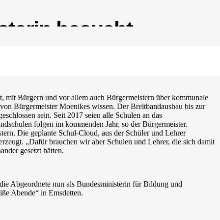
sterin besucht
eit, mit Bürgern und vor allem auch Bürgermeistern über kommunale
 von Bürgermeister Moenikes wissen. Der Breitbandausbau bis zur
chlossen sein. Seit 2017 seien alle Schulen an das
rundschulen folgen im kommenden Jahr, so der Bürgermeister.
estern. Die geplante Schul-Cloud, aus der Schüler und Lehrer
berzeugt. „Dafür brauchen wir aber Schulen und Lehrer, die sich damit
ander gesetzt hätten.
die Abgeordnete nun als Bundesministerin für Bildung und
weiße Abende“ in Emsdetten.