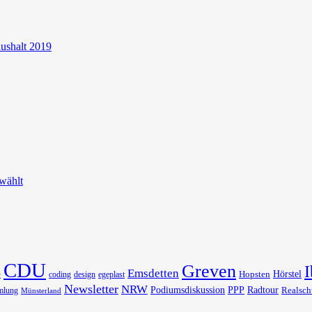
aushalt 2019
wählt
CDU
Greven
I
Emsdetten
Hörstel
Hopsten
coding
design
egeplast
r
Newsletter
NRW
Podiumsdiskussion
PPP
Radtour
Realsch
mlung
Münsterland