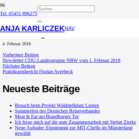
Tel. 05451 896275
Grünkohl-Essen der CDU
ANJA KARLICZEK
Ladbergen
NAV
4. Februar 2018
Vorheriger Beitrag
Newsletter CDU-Landesgruppe NRW vom 1. Februar 2018
Nächster Beitrag
Praktikumsbericht Florian Averbeck
Neueste Beiträge
Besuch beim Projekt Waldstellplatz Lienen
Sommerfest des Deutschen Reiseverbandes
Meat & Eat am Brandburger Tor
Ich freue mich auf die gute Zusammenarbeit mit Stefan Zierke
Neue Aufgabe: Einstimmig zur MIT-Chefin im Münsterland
gewählt