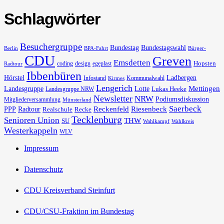
Schlagwörter
Besuchergruppe
Bundestag
Bundestagswahl
Berlin
BPA-Fahrt
Bürger-
CDU
Greven
Emsdetten
Hopsten
coding
design
egeplast
Radtour
Ibbenbüren
Hörstel
Ladbergen
Infostand
Kommunalwahl
Kirmes
Lengerich
Landesgruppe
Lotte
Mettingen
Lukas Heeke
Landesgruppe NRW
Newsletter
NRW
Podiumsdiskussion
Mitgliederversammlung
Münsterland
Saerbeck
PPP
Radtour
Reckenfeld
Riesenbeck
Realschule
Recke
Tecklenburg
Senioren Union
THW
SU
Wahlkampf
Wahlkreis
Westerkappeln
WLV
Impressum
Datenschutz
CDU Kreisverband Steinfurt
CDU/CSU-Fraktion im Bundestag