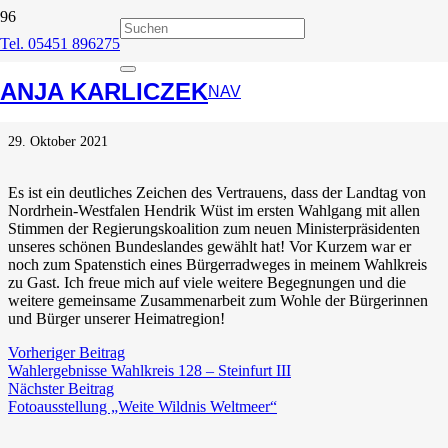
Tel. 05451 896275
Herzlichen Glückwunsch
ANJA KARLICZEK
Hendrik Wüst!!
NAV
29. Oktober 2021
Es ist ein deutliches Zeichen des Vertrauens, dass der Landtag von
Nordrhein-Westfalen Hendrik Wüst im ersten Wahlgang mit allen
Stimmen der Regierungskoalition zum neuen Ministerpräsidenten
unseres schönen Bundeslandes gewählt hat! Vor Kurzem war er
noch zum Spatenstich eines Bürgerradweges in meinem Wahlkreis
zu Gast. Ich freue mich auf viele weitere Begegnungen und die
weitere gemeinsame Zusammenarbeit zum Wohle der Bürgerinnen
und Bürger unserer Heimatregion!
Vorheriger Beitrag
Wahlergebnisse Wahlkreis 128 – Steinfurt III
Nächster Beitrag
Fotoausstellung „Weite Wildnis Weltmeer“