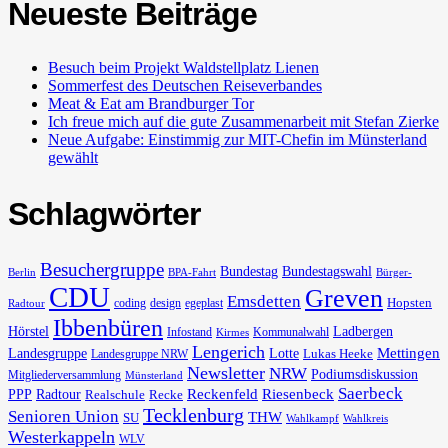
Neueste Beiträge
Besuch beim Projekt Waldstellplatz Lienen
Sommerfest des Deutschen Reiseverbandes
Meat & Eat am Brandburger Tor
Ich freue mich auf die gute Zusammenarbeit mit Stefan Zierke
Neue Aufgabe: Einstimmig zur MIT-Chefin im Münsterland
gewählt
Schlagwörter
Besuchergruppe
Bundestag
Bundestagswahl
Berlin
BPA-Fahrt
Bürger-
CDU
Greven
Emsdetten
Hopsten
coding
design
egeplast
Radtour
Ibbenbüren
Hörstel
Ladbergen
Infostand
Kommunalwahl
Kirmes
Lengerich
Landesgruppe
Lotte
Mettingen
Lukas Heeke
Landesgruppe NRW
Newsletter
NRW
Podiumsdiskussion
Mitgliederversammlung
Münsterland
Saerbeck
PPP
Radtour
Reckenfeld
Riesenbeck
Realschule
Recke
Tecklenburg
Senioren Union
THW
SU
Wahlkampf
Wahlkreis
Westerkappeln
WLV