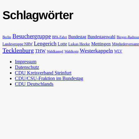
Schlagwörter
Besuchergruppe
Bundestag
Bundestagswahl
Berlin
BPA-Fahrt
Bürger-Radtou
Lengerich
Lotte
Mettingen
Lukas Heeke
Landesgruppe NRW
Mitgliederversam
Tecklenburg
Westerkappeln
THW
WLV
Wahlkampf
Wahlkreis
Impressum
Datenschutz
CDU Kreisverband Steinfurt
CDU/CSU-Fraktion im Bundestag
CDU Deutschlands