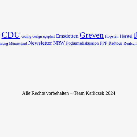
CDU
Greven
I
Emsdetten
Hörstel
Hopsten
coding
design
egeplast
r
Newsletter
NRW
Podiumsdiskussion
PPP
Radtour
Realsch
mlung
Münsterland
Alle Rechte vorbehalten – Team Karliczek 2024