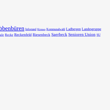
bbenbüren
Ladbergen
Landesgruppe
Infostand
Kommunalwahl
Kirmes
Saerbeck
Senioren Union
Reckenfeld
Riesenbeck
ule
Recke
SU