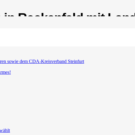
 in Reckenfeld mit Land
ren sowie dem CDA-Kreisverband Steinfurt
irmes!
wählt