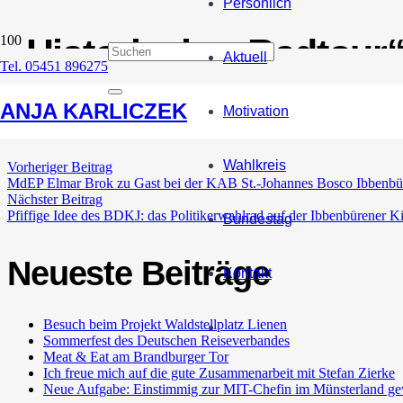
Persönlich
„Historischer Radtour“
Aktuell
Tel. 05451 896275
3. September 2017
ANJA KARLICZEK
Motivation
Wahlkreis
Vorheriger Beitrag
MdEP Elmar Brok zu Gast bei der KAB St.-Johannes Bosco Ibbenbü
Nächster Beitrag
Pfiffige Idee des BDKJ: das Politikerwahlrad auf der Ibbenbürener K
Bundestag
Neueste Beiträge
Kontakt
Besuch beim Projekt Waldstellplatz Lienen
Sommerfest des Deutschen Reiseverbandes
Meat & Eat am Brandburger Tor
Ich freue mich auf die gute Zusammenarbeit mit Stefan Zierke
Neue Aufgabe: Einstimmig zur MIT-Chefin im Münsterland ge