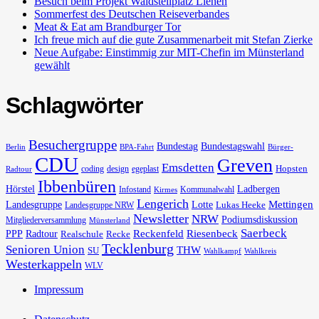
Besuch beim Projekt Waldstellplatz Lienen
Sommerfest des Deutschen Reiseverbandes
Meat & Eat am Brandburger Tor
Ich freue mich auf die gute Zusammenarbeit mit Stefan Zierke
Neue Aufgabe: Einstimmig zur MIT-Chefin im Münsterland
gewählt
Schlagwörter
Besuchergruppe
Bundestag
Bundestagswahl
Berlin
BPA-Fahrt
Bürger-
CDU
Greven
Emsdetten
Hopsten
coding
design
egeplast
Radtour
Ibbenbüren
Hörstel
Ladbergen
Infostand
Kommunalwahl
Kirmes
Lengerich
Landesgruppe
Lotte
Mettingen
Lukas Heeke
Landesgruppe NRW
Newsletter
NRW
Podiumsdiskussion
Mitgliederversammlung
Münsterland
Saerbeck
PPP
Radtour
Reckenfeld
Riesenbeck
Realschule
Recke
Tecklenburg
Senioren Union
THW
SU
Wahlkampf
Wahlkreis
Westerkappeln
WLV
Impressum