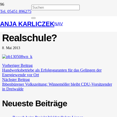
Tel. 05451 896275
IVZ: Ein Kunstrasenplatz
ANJA KARLICZEK
für die Anne-Frank-
NAV
Realschule?
8. Mai 2013
Vorheriger Beitrag
Handwerksbetriebe als Erfolgsgaranten für das Gelingen der
Energiewende vor Ort
Nächster Beitrag
Ibbenbürener Volkszeitung: Winnemöller bleibt CDU-Vorsitzender
in Dreiwalde
Neueste Beiträge