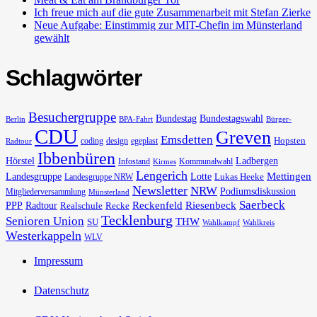
Ich freue mich auf die gute Zusammenarbeit mit Stefan Zierke
Neue Aufgabe: Einstimmig zur MIT-Chefin im Münsterland
gewählt
Schlagwörter
Besuchergruppe
Bundestag
Bundestagswahl
Berlin
BPA-Fahrt
Bürger-
CDU
Greven
Emsdetten
Hopsten
coding
design
egeplast
Radtour
Ibbenbüren
Hörstel
Ladbergen
Infostand
Kommunalwahl
Kirmes
Lengerich
Landesgruppe
Lotte
Mettingen
Lukas Heeke
Landesgruppe NRW
Newsletter
NRW
Podiumsdiskussion
Mitgliederversammlung
Münsterland
Saerbeck
PPP
Radtour
Reckenfeld
Riesenbeck
Realschule
Recke
Tecklenburg
Senioren Union
THW
SU
Wahlkampf
Wahlkreis
Westerkappeln
WLV
Impressum
Datenschutz