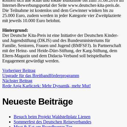
können sich alle Kitas und lokale Bündnisse bis zum 31.08.2018 im
Internet-Bewerbungsportal der Seite www.deutscher-kita-preis.de.
Die Teilnahme ist kostenlos und dem Gewinner winken bis zu
25.000 Euro, zudem werden in jeder Kategorie vier Zweitplazierte
mit jeweils 10.000 Euro belohnt.
Hintergrund:
Der Deutsche Kita-Preis ist eine Initiative der Deutschen Kinder-
und Jugendstiftung (DKJS) und des Bundesministeriums für
Familie, Senioren, Frauen und Jugend (BMFSFJ). In Partnerschaft
mit der Heinz- und Heide-Dürr-Stiftung, der Karg-Stiftung, dem
Eltern-Magazin und dem Didacta-Verband soll beispielhaftes
Engagement gewürdigt werden.
Vorheriger Beitrag
Upgrade für das Breitbandförderprogramm
Nächster Beitrag
Rede Anja Karliczek: Mehr Dynamik, mehr Mut!
Neueste Beiträge
Besuch beim Projekt Waldstellplatz Lienen
Sommerfest des Deutschen Reiseverbandes
Meat & Eat am Brandburger Tor