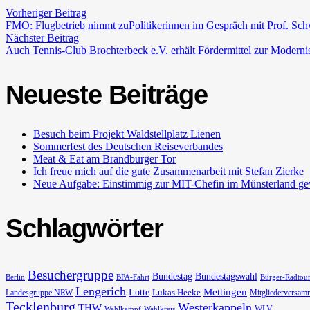
Vorheriger Beitrag
FMO: Flugbetrieb nimmt zuPolitikerinnen im Gespräch mit Prof. Sc
Nächster Beitrag
Auch Tennis-Club Brochterbeck e.V. erhält Fördermittel zur Modern
Neueste Beiträge
Besuch beim Projekt Waldstellplatz Lienen
Sommerfest des Deutschen Reiseverbandes
Meat & Eat am Brandburger Tor
Ich freue mich auf die gute Zusammenarbeit mit Stefan Zierke
Neue Aufgabe: Einstimmig zur MIT-Chefin im Münsterland ge
Schlagwörter
Besuchergruppe
Bundestag
Bundestagswahl
Berlin
BPA-Fahrt
Bürger-Radtou
Lengerich
Lotte
Mettingen
Lukas Heeke
Landesgruppe NRW
Mitgliederversam
Tecklenburg
Westerkappeln
THW
WLV
Wahlkampf
Wahlkreis