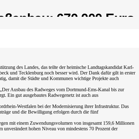
aßenbau: 670.000 Euro
tzung des Landes, das teilte der heimische Landtagskandidat Karl-
eck und Tecklenburg noch besser wird. Der Dank dafür gilt in erster
ichtig, damit die Städte und Kommunen wichtige Projekte auch
rf: „Der Ausbau des Radweges vom Dortmund-Ems-Kanal bis zur
orgt. Ein gut ausgebautes Radwegenetz ist auch aus
rhein-Westfalen bei der Modernisierung ihrer Infrastruktur. Das
träge und die Bewilligung erfolgen durch die fünf
egen mit einem Zuwendungsvolumen von insgesamt 159,6 Millionen
nem unverändert hohen Niveau von mindestens 70 Prozent der