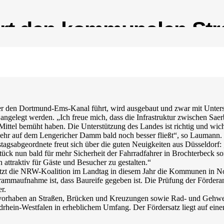
ert den kommunalen Str
engericher Damms
den Dortmund-Ems-Kanal führt, wird ausgebaut und zwar mit Unterstü
gelegt werden. „Ich freue mich, dass die Infrastruktur zwischen Saerb
e Mittel bemüht haben. Die Unterstützung des Landes ist richtig und w
kehr auf dem Lengericher Damm bald noch besser fließt“, so Laumann.
agsabgeordnete freut sich über die guten Neuigkeiten aus Düsseldo
Stück nun bald für mehr Sicherheit der Fahrradfahrer in Brochterbeck s
n attraktiv für Gäste und Besucher zu gestalten.“
zt die NRW-Koalition im Landtag in diesem Jahr die Kommunen in Nord
grammaufnahme ist, dass Baureife gegeben ist. Die Prüfung der Förderan
r.
uvorhaben an Straßen, Brücken und Kreuzungen sowie Rad- und Gehw
rdrhein-Westfalen in erheblichem Umfang. Der Fördersatz liegt auf ei