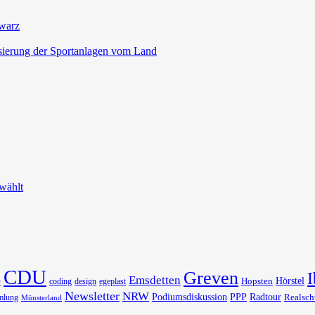
hwarz
isierung der Sportanlagen vom Land
wählt
CDU
Greven
I
Emsdetten
Hörstel
Hopsten
coding
design
egeplast
r
Newsletter
NRW
Podiumsdiskussion
PPP
Radtour
Realsch
mlung
Münsterland