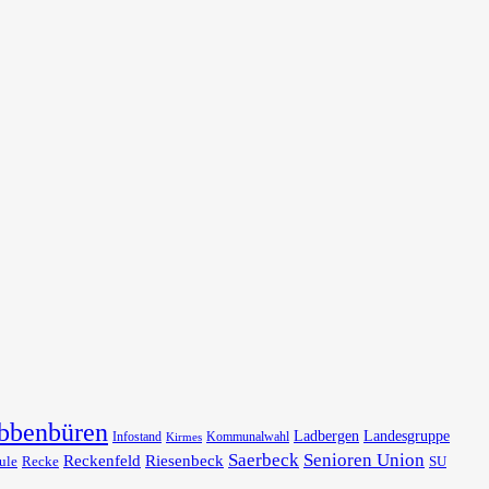
bbenbüren
Ladbergen
Landesgruppe
Infostand
Kommunalwahl
Kirmes
Saerbeck
Senioren Union
Reckenfeld
Riesenbeck
ule
Recke
SU