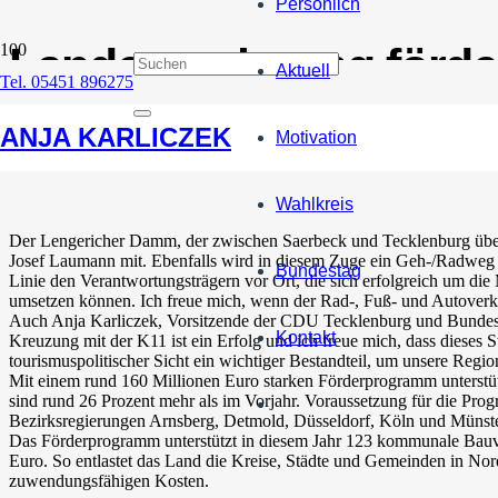
Persönlich
Landesregierung förd
Aktuell
Tel. 05451 896275
für den Ausbau des L
ANJA KARLICZEK
Motivation
9. Mai 2022
Wahlkreis
Der Lengericher Damm, der zwischen Saerbeck und Tecklenburg über 
Josef Laumann mit. Ebenfalls wird in diesem Zuge ein Geh-/Radweg an
Bundestag
Linie den Verantwortungsträgern vor Ort, die sich erfolgreich um di
umsetzen können. Ich freue mich, wenn der Rad-, Fuß- und Autover
Auch Anja Karliczek, Vorsitzende der CDU Tecklenburg und Bundest
Kontakt
Kreuzung mit der K11 ist ein Erfolg und ich freue mich, dass dieses 
tourismuspolitischer Sicht ein wichtiger Bestandteil, um unsere Regio
Mit einem rund 160 Millionen Euro starken Förderprogramm unterstüt
sind rund 26 Prozent mehr als im Vorjahr. Voraussetzung für die Pro
Bezirksregierungen Arnsberg, Detmold, Düsseldorf, Köln und Münste
Das Förderprogramm unterstützt in diesem Jahr 123 kommunale Ba
Euro. So entlastet das Land die Kreise, Städte und Gemeinden in No
zuwendungsfähigen Kosten.