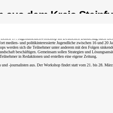
 aus dem Kreis Steinfu
zwischen 17. Jugendmedienworkshop im Deutschen Bundestag nach Berl
ofort medien- und politikinteressierte Jugendliche zwischen 16 und 20
ps werden sich die Teilnehmer unter anderem mit den Folgen sinkend
andschaft beschäftigen. Gemeinsam sollen Strategien und Lösungsansätz
eilnehmer in Redaktionen und erstellen eine eigene Zeitung.
und -journalisten aus. Der Workshop findet statt vom 21. bis 28. Mär