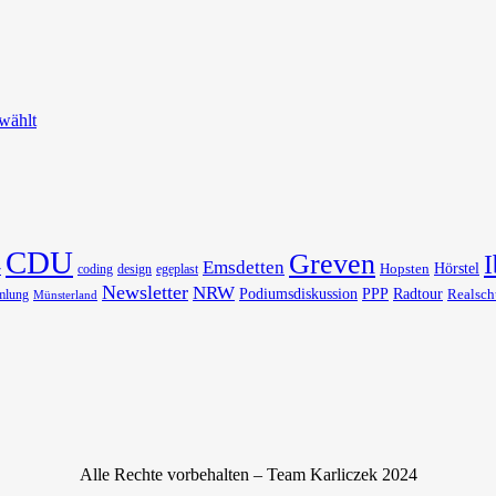
wählt
CDU
Greven
I
Emsdetten
Hörstel
Hopsten
coding
design
egeplast
r
Newsletter
NRW
Podiumsdiskussion
PPP
Radtour
Realsch
mlung
Münsterland
Alle Rechte vorbehalten – Team Karliczek 2024