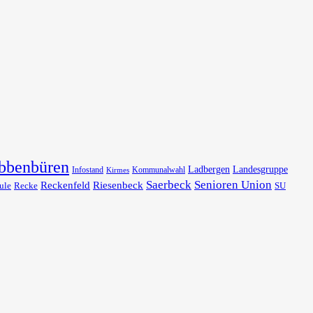
bbenbüren
Ladbergen
Landesgruppe
Infostand
Kommunalwahl
Kirmes
Saerbeck
Senioren Union
Reckenfeld
Riesenbeck
ule
Recke
SU