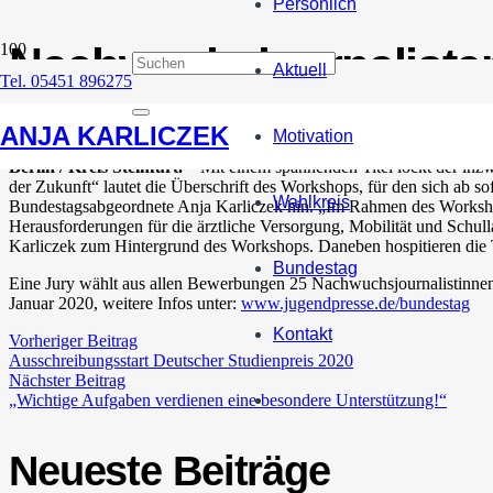
Persönlich
Nachwuchsjournalisten
Aktuell
Tel. 05451 896275
12. Dezember 2019
ANJA KARLICZEK
Motivation
Berlin / Kreis Steinfurt.
– Mit einem spannenden Titel lockt der in
der Zukunft“ lautet die Überschrift des Workshops, für den sich ab s
Wahlkreis
Bundestagsabgeordnete Anja Karliczek hin. „Im Rahmen des Worksho
Herausforderungen für die ärztliche Versorgung, Mobilität und Schull
Karliczek zum Hintergrund des Workshops. Daneben hospitieren die T
Bundestag
Eine Jury wählt aus allen Bewerbungen 25 Nachwuchsjournalistinnen 
Januar 2020, weitere Infos unter:
www.jugendpresse.de/bundestag
Kontakt
Vorheriger Beitrag
Ausschreibungsstart Deutscher Studienpreis 2020
Nächster Beitrag
„Wichtige Aufgaben verdienen eine besondere Unterstützung!“
Neueste Beiträge