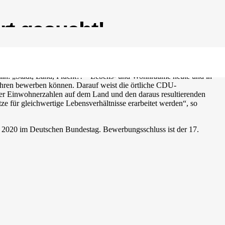
rt gesucht!
in: „Stadt, Land, Flucht?! – Lebens- und Wohnräume heute und in
 Jahren bewerben können. Darauf weist die örtliche CDU-
er Einwohnerzahlen auf dem Land und den daraus resultierenden
e für gleichwertige Lebensverhältnisse erarbeitet werden“, so
z 2020 im Deutschen Bundestag. Bewerbungsschluss ist der 17.