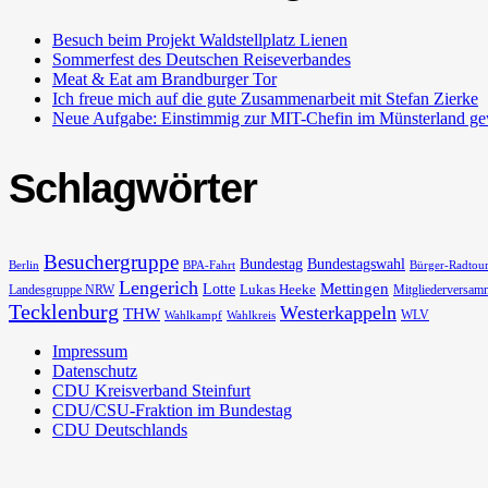
Besuch beim Projekt Waldstellplatz Lienen
Sommerfest des Deutschen Reiseverbandes
Meat & Eat am Brandburger Tor
Ich freue mich auf die gute Zusammenarbeit mit Stefan Zierke
Neue Aufgabe: Einstimmig zur MIT-Chefin im Münsterland ge
Schlagwörter
Besuchergruppe
Bundestag
Bundestagswahl
Berlin
BPA-Fahrt
Bürger-Radtou
Lengerich
Lotte
Mettingen
Lukas Heeke
Landesgruppe NRW
Mitgliederversam
Tecklenburg
Westerkappeln
THW
WLV
Wahlkampf
Wahlkreis
Impressum
Datenschutz
CDU Kreisverband Steinfurt
CDU/CSU-Fraktion im Bundestag
CDU Deutschlands