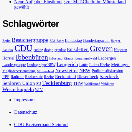
Neue Aufgabe: Einstimmig zur MIT-Chefin im Münsterland
gewählt
Schlagwörter
Besuchergruppe
Bundestag
Bundestagswahl
Berlin
BPA-Fahrt
Bürger-
CDU
Greven
Emsdetten
Hopsten
coding
design
egeplast
Radtour
Ibbenbüren
Hörstel
Ladbergen
Infostand
Kommunalwahl
Kirmes
Lengerich
Landesgruppe
Lotte
Mettingen
Lukas Heeke
Landesgruppe NRW
Newsletter
NRW
Podiumsdiskussion
Mitgliederversammlung
Münsterland
Saerbeck
PPP
Radtour
Reckenfeld
Riesenbeck
Realschule
Recke
Tecklenburg
Senioren Union
THW
SU
Wahlkampf
Wahlkreis
Westerkappeln
WLV
Impressum
Datenschutz
CDU Kreisverband Steinfurt