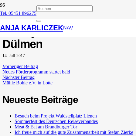
Tel. 05451 896275
Podiumsdiskussion der
ANJA KARLICZEK
Dehoga Westfalen e.V. in
NAV
Dülmen
14. Juli 2017
Vorheriger Beitrag
Neues Förderprogramm startet bald
Nächster Beitrag
Mühle Bohle e.V. in Lotte
Neueste Beiträge
Besuch beim Projekt Waldstellplatz Lienen
Sommerfest des Deutschen Reiseverbandes
Meat & Eat am Brandburger Tor
Ich freue mich auf die gute Zusammenarbeit mit Stefan Zierke