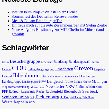
Besuch beim Projekt Waldstellplatz Lienen
Sommerfest des Deutschen Reiseverbandes
Meat & Eat am Brandburger Tor
Ich freue mich auf die gute Zusammenarbeit mit Stefan Zierke
Neue Aufgabe: Einstimmig zur MIT-Chefin im Münsterland
gewählt
Schlagwörter
Besuchergruppe
Bundestag
Bundestagswahl
Berlin
BPA-Fahrt
Bürger-
CDU
Greven
Emsdetten
Hopsten
coding
design
egeplast
Radtour
Ibbenbüren
Hörstel
Ladbergen
Infostand
Kommunalwahl
Kirmes
Lengerich
Landesgruppe
Lotte
Mettingen
Lukas Heeke
Landesgruppe NRW
Newsletter
NRW
Podiumsdiskussion
Mitgliederversammlung
Münsterland
Saerbeck
PPP
Radtour
Reckenfeld
Riesenbeck
Realschule
Recke
Tecklenburg
Senioren Union
THW
SU
Wahlkampf
Wahlkreis
Westerkappeln
WLV