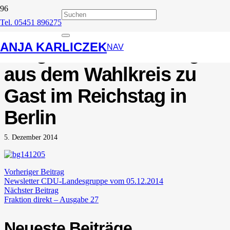
Tel. 05451 896275
Politische Interessierte
ANJA KARLICZEK
Bürgerinnen und Bürger
NAV
aus dem Wahlkreis zu
Gast im Reichstag in
Berlin
5. Dezember 2014
Vorheriger Beitrag
Newsletter CDU-Landesgruppe vom 05.12.2014
Nächster Beitrag
Fraktion direkt – Ausgabe 27
Neueste Beiträge