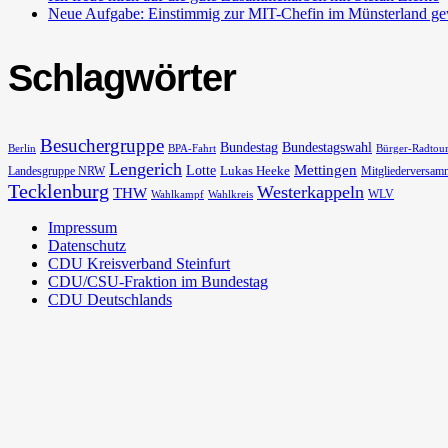
Neue Aufgabe: Einstimmig zur MIT-Chefin im Münsterland ge
Schlagwörter
Besuchergruppe
Bundestag
Bundestagswahl
Berlin
BPA-Fahrt
Bürger-Radtou
Lengerich
Lotte
Mettingen
Lukas Heeke
Landesgruppe NRW
Mitgliederversam
Tecklenburg
Westerkappeln
THW
WLV
Wahlkampf
Wahlkreis
Impressum
Datenschutz
CDU Kreisverband Steinfurt
CDU/CSU-Fraktion im Bundestag
CDU Deutschlands