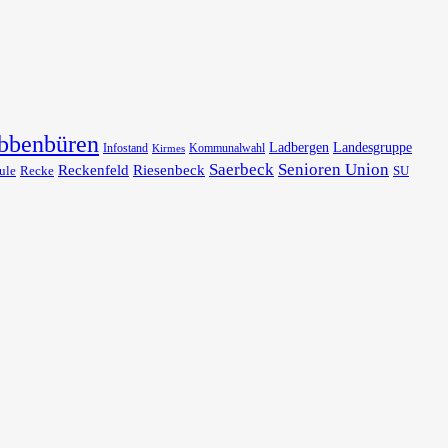
bbenbüren
Ladbergen
Landesgruppe
Infostand
Kommunalwahl
Kirmes
Saerbeck
Senioren Union
Reckenfeld
Riesenbeck
ule
Recke
SU