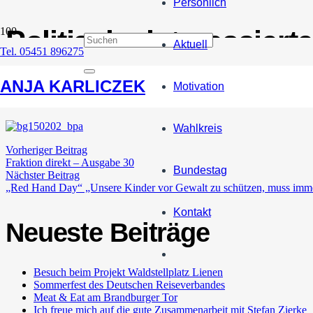
Persönlich
Politische interessier
Aktuell
Tel. 05451 896275
Deutschen Bundestag
ANJA KARLICZEK
Motivation
2. Februar 2015
Wahlkreis
Vorheriger Beitrag
Fraktion direkt – Ausgabe 30
Bundestag
Nächster Beitrag
„Red Hand Day“ „Unsere Kinder vor Gewalt zu schützen, muss immer 
Kontakt
Neueste Beiträge
Besuch beim Projekt Waldstellplatz Lienen
Sommerfest des Deutschen Reiseverbandes
Meat & Eat am Brandburger Tor
Ich freue mich auf die gute Zusammenarbeit mit Stefan Zierke