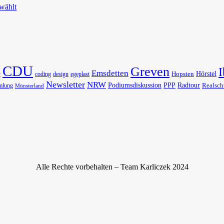
wählt
CDU
Greven
I
Emsdetten
Hörstel
Hopsten
coding
design
egeplast
r
Newsletter
NRW
Podiumsdiskussion
PPP
Radtour
Realsch
mlung
Münsterland
Alle Rechte vorbehalten – Team Karliczek 2024