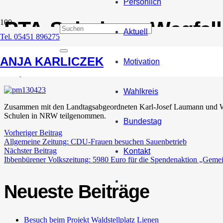
Persönlich
PTA-Schulen: „Wegfall
Aktuell
Tel. 05451 896275
großer Unsicherheit b
ANJA KARLICZEK
Motivation
23. April 2013
Wahlkreis
Zusammen mit den Landtagsabgeordneten Karl-Josef Laumann und Wil
Schulen in NRW teilgenommen.
Bundestag
Vorheriger Beitrag
Allgemeine Zeitung: CDU-Frauen besuchen Sauenbetrieb
Nächster Beitrag
Kontakt
Ibbenbürener Volkszeitung: 5980 Euro für die Spendenaktion „Geme
Neueste Beiträge
Besuch beim Projekt Waldstellplatz Lienen