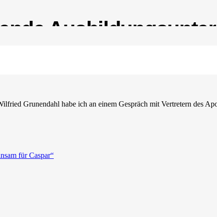
ende Ausbildungsunters
ei Schülern und Schulen
fried Grunendahl habe ich an einem Gespräch mit Vertretern des Apo
insam für Caspar“