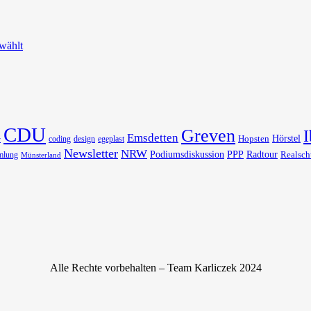
wählt
CDU
Greven
I
Emsdetten
Hörstel
Hopsten
coding
design
egeplast
r
Newsletter
NRW
Podiumsdiskussion
PPP
Radtour
Realsch
mlung
Münsterland
Alle Rechte vorbehalten – Team Karliczek 2024