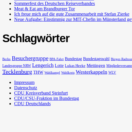
Sommerfest des Deutschen Reiseverbandes
Meat & Eat am Brandburger Tor
Ich freue mich auf die gute Zusammenarbeit mit Stefan Zierke
Neue Aufgabe: Einstimmig zur MIT-Chefin im Münsterland ge
Schlagwörter
Besuchergruppe
Bundestag
Bundestagswahl
Berlin
BPA-Fahrt
Bürger-Radtou
Lengerich
Lotte
Mettingen
Lukas Heeke
Landesgruppe NRW
Mitgliederversam
Tecklenburg
Westerkappeln
THW
WLV
Wahlkampf
Wahlkreis
Impressum
Datenschutz
CDU Kreisverband Steinfurt
CDU/CSU-Fraktion im Bundestag
CDU Deutschlands