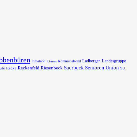
bbenbüren
Ladbergen
Landesgruppe
Infostand
Kommunalwahl
Kirmes
Saerbeck
Senioren Union
Reckenfeld
Riesenbeck
ule
Recke
SU