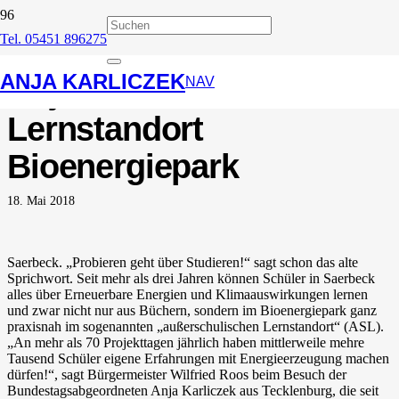
Tel. 05451 896275
Vom Erfolg überrannt –
ANJA KARLICZEK
Anja Karliczek zum
NAV
Lernstandort
Bioenergiepark
18. Mai 2018
Saerbeck. „Probieren geht über Studieren!“ sagt schon das alte
Sprichwort. Seit mehr als drei Jahren können Schüler in Saerbeck
alles über Erneuerbare Energien und Klimaauswirkungen lernen
und zwar nicht nur aus Büchern, sondern im Bioenergiepark ganz
praxisnah im sogenannten „außerschulischen Lernstandort“ (ASL).
„An mehr als 70 Projekttagen jährlich haben mittlerweile mehre
Tausend Schüler eigene Erfahrungen mit Energieerzeugung machen
dürfen!“, sagt Bürgermeister Wilfried Roos beim Besuch der
Bundestagsabgeordneten Anja Karliczek aus Tecklenburg, die seit