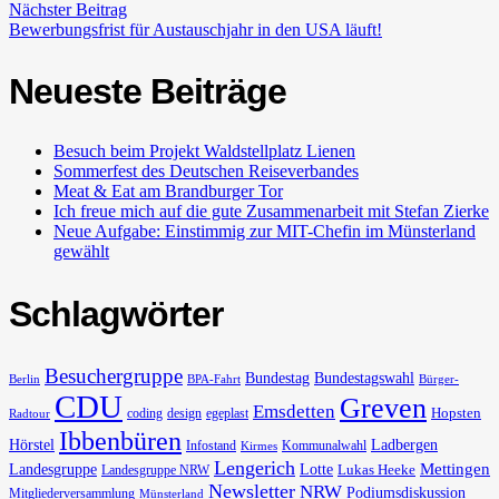
Nächster Beitrag
Bewerbungsfrist für Austauschjahr in den USA läuft!
Neueste Beiträge
Besuch beim Projekt Waldstellplatz Lienen
Sommerfest des Deutschen Reiseverbandes
Meat & Eat am Brandburger Tor
Ich freue mich auf die gute Zusammenarbeit mit Stefan Zierke
Neue Aufgabe: Einstimmig zur MIT-Chefin im Münsterland
gewählt
Schlagwörter
Besuchergruppe
Bundestag
Bundestagswahl
Berlin
BPA-Fahrt
Bürger-
CDU
Greven
Emsdetten
Hopsten
coding
design
egeplast
Radtour
Ibbenbüren
Hörstel
Ladbergen
Infostand
Kommunalwahl
Kirmes
Lengerich
Landesgruppe
Lotte
Mettingen
Lukas Heeke
Landesgruppe NRW
Newsletter
NRW
Podiumsdiskussion
Mitgliederversammlung
Münsterland