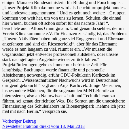
einigen Monaten Bundesministerin für Bildung und Forschung ist.
„Unser Projekt Klimakommune wird als Leuchtturmprojekt bundes-
und landesweit angenommen.“ Und es geht noch weiter: „Gruppen
kommen von weit her, um von uns zu lernen. Schulen, die einmal
hier waren, buchen oft schon sofort für das nächste Jahr! “,
berichtete auch Alfons Günnigmann. Und genau da sieht er, der im
Verein Klimakommune e.V. für Finanzen zuständig ist, das Problem:
„Unsere Aktivitäten haben mit ganz viel Engagement und Ehrenamt
angefangen und sind ein Riesenerfolg!“, aber für das Ehrenamt
werde es nun langsam zu viel, räumt er ein. „Wir müssen die
Organisation jetzt entweder professionell aufstellen, oder unsere
stark nachgefragten Angebote wieder zurück fahren.“
Projektförderungen gebe es immer nur befristete Zeit. Für
langfristige Buchungen werde finanzielle und personelle
Absicherung notwendig, erfuhr CDU-Politikerin Karliczek im
Gespräch. „Wissenschaftlicher Nachwuchs wird in Deutschland
dringend gebraucht.“ sagt auch Anja Karliczek. Junge Menschen,
insbesondere Mädchen, für die sogenannten MINT-Berufe zu
interessieren, also an Naturwissenschaft und Technik heran zu
führen, sei genau der richtige Weg. Die Sorgen um die ungesicherte
Finanzierung des Schülerlabors im Bioenergiepark „nehme ich jetzt
mal mit nach Berlin.“ versprach sie.
Vorheriger Beitrag
Newsletter Fraktion direkt vom 18. Mai 2018