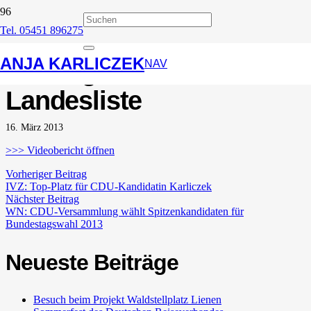
Tel. 05451 896275
WDR Lokalzeit Münster:
ANJA KARLICZEK
Neuling auf der CDU-
NAV
Landesliste
16. März 2013
>>> Videobericht öffnen
Vorheriger Beitrag
IVZ: Top-Platz für CDU-Kandidatin Karliczek
Nächster Beitrag
WN: CDU-Versammlung wählt Spitzenkandidaten für
Bundestagswahl 2013
Neueste Beiträge
Besuch beim Projekt Waldstellplatz Lienen