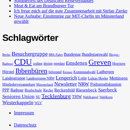
Sommerfest des Deutschen Reiseverbandes
Meat & Eat am Brandburger Tor
Ich freue mich auf die gute Zusammenarbeit mit Stefan Zierke
Neue Aufgabe: Einstimmig zur MIT-Chefin im Münsterland
gewählt
Schlagwörter
Besuchergruppe
Bundestag
Bundestagswahl
Berlin
BPA-Fahrt
Bürger-
CDU
Greven
Emsdetten
Hopsten
coding
design
egeplast
Radtour
Ibbenbüren
Hörstel
Ladbergen
Infostand
Kommunalwahl
Kirmes
Lengerich
Landesgruppe
Lotte
Mettingen
Lukas Heeke
Landesgruppe NRW
Newsletter
NRW
Podiumsdiskussion
Mitgliederversammlung
Münsterland
Saerbeck
PPP
Radtour
Reckenfeld
Riesenbeck
Realschule
Recke
Tecklenburg
Senioren Union
THW
SU
Wahlkampf
Wahlkreis
Westerkappeln
WLV
Impressum
Datenschutz