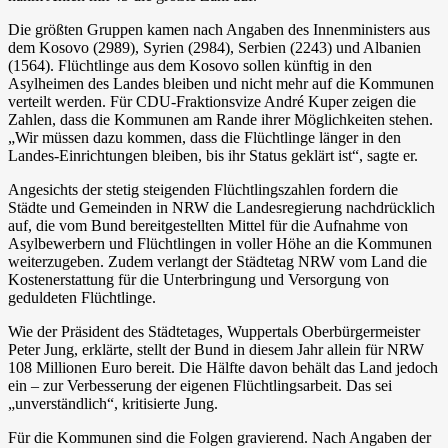
Die größten Gruppen kamen nach Angaben des Innenministers aus
dem Kosovo (2989), Syrien (2984), Serbien (2243) und Albanien
(1564). Flüchtlinge aus dem Kosovo sollen künftig in den
Asylheimen des Landes bleiben und nicht mehr auf die Kommunen
verteilt werden. Für CDU-Fraktionsvize An­dré Kuper zeigen die
Zahlen, dass die Kommunen am Rande ihrer Möglichkeiten stehen.
„Wir müssen dazu kommen, dass die Flüchtlinge länger in den
Landes-Einrichtungen bleiben, bis ihr Status geklärt ist“, sagte er.
Angesichts der stetig steigenden Flüchtlingszahlen fordern die
Städte und Gemeinden in NRW die Landesregierung nachdrücklich
auf, die vom Bund bereitgestellten Mittel für die Aufnahme von
Asylbewerbern und Flüchtlingen in voller Höhe an die Kommunen
weiterzugeben. Zudem verlangt der Städtetag NRW vom Land die
Kostenerstattung für die Unterbringung und Versorgung von
geduldeten Flüchtlinge.
Wie der Präsident des Städtetages, Wuppertals Oberbürgermeister
Peter Jung, erklärte, stellt der Bund in diesem Jahr allein für NRW
108 Millionen Euro bereit. Die Hälfte davon behält das Land jedoch
ein – zur Verbesserung der eigenen Flüchtlingsarbeit. Das sei
„unverständlich“, kritisierte Jung.
Für die Kommunen sind die Folgen gravierend. Nach Angaben der