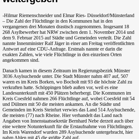
-Hilmar Riemenschneider und Elmar Ries- Düsseldorf/Münsterland
– Die Zahl der Flüchtlinge in den Kommunen hat in den
vergangenen drei Monaten dras­tisch zugenommen. Insgesamt 18
268 Asylbewerber hat NRW zwischen dem 1. November 2014 und
dem 9. Februar 2015 auf Städte und Gemeinden verteilt. Die Zahl
nannte Innenminister Ralf Jäger in einer am Freitag veröffentlichten
Antwort auf eine CDU-Anfrage. Erstmals nannte er darin die
exakten Zahlen, wie viele Flüchtlinge in den einzelnen Orten
angekommen sind.
Danach kamen in diesem Zeitraum im Regierungsbezirk Münster
3036 Asylsuchende unter. Die Stadt Münster nahm 407 auf, 507
waren es im Kreis Borken, wo Bocholt mit 93 die höchste Zahl zu
verkraften hatte. Schöppingen blieb außen vor, weil es eine
Landesunterkunft mit 450 Plätzen beherbergt. Die Kommunen im
Kreis Coesfeld nahmen 266 Flüchtlinge auf, wobei Coesfeld mit 54
und Dülmen mit 50 die meisten ankamen. An die Städte und
Gemeinden im Kreis Steinfurt verwies das Land 514 Asylsuchende,
die meisten (77) nach Rheine. Hier verhandelt das Land nach
Angaben von Innenstaatssekretär Bernhard Nebe derzeit auch über
eine weitere Notunterkunft für die Erstaufnahme von Flüchtlingen.
Im Kreis Warendorf wurden 289 Asylsuchende untergebracht, hier
nahm Ahlen mit 45 die größte Zahl auf.