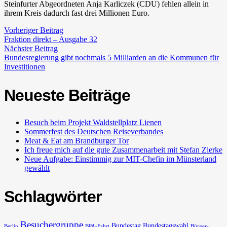
Steinfurter Abgeordneten Anja Karli­czek (CDU) fehlen allein in
ihrem Kreis dadurch fast drei Millionen Euro.
Vorheriger Beitrag
Fraktion direkt – Ausgabe 32
Nächster Beitrag
Bundesregierung gibt nochmals 5 Milliarden an die Kommunen für
Investitionen
Neueste Beiträge
Besuch beim Projekt Waldstellplatz Lienen
Sommerfest des Deutschen Reiseverbandes
Meat & Eat am Brandburger Tor
Ich freue mich auf die gute Zusammenarbeit mit Stefan Zierke
Neue Aufgabe: Einstimmig zur MIT-Chefin im Münsterland
gewählt
Schlagwörter
Besuchergruppe
Bundestag
Bundestagswahl
Berlin
BPA-Fahrt
Bürger-