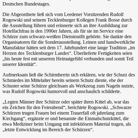
Deutschen Bundestages.
Die Abgeordnete ließ sich vom Leedener Vorsitzenden Rudolf
Rogowski und seinem Tecklenburger Kollegen Frank Bosse durch
die Ausstellung führen und erinnerte sich an ihre Ausbildung zur
Hotelfachfrau in den 1990er Jahren, als für sie im Service eine
Schürze zum schwarz-weißen Dienstoutfit gehörte. Sie dankte den
Organisatoren für die Sonderausstellung. Leinen und handwerkliche
Manufaktur hätten seit dem 17. Jahrhundert eine lange Tradition „im
Herzen des Tecklenburger Landes“. Überlieferte Fertigkeiten seien
„bis heute fest mit unserem Heimatgefühl verbunden und somit Teil
unserer Identität“.
Aufmerksam ließ die Schirmherrin sich erklären, wie der Schurz des
Schmiedes im Mittelalter bereits seinem Schutz diente, ehe der
Schuster seine Schürze gleichsam als Werkzeug zum Nageln nutzte,
was Rudolf Rogowski humorvoll und anschaulich schilderte.
„Legten Männer ihre Schürze oder später ihren Kittel ab, war das
ein Zeichen für den Feierabend“, berichtete Rogowski. „Schwarze
Schürzen trugen Frauen bei einem Trauerfall oft jahrelang zum
Kirchgang“, ergänzte er und benannte die Einmalschutzkittel, die
etwa Mediziner beim Umgang mit infektiösem Material tragen, als
„letzte Entwicklung im Bereich der Schürzen“.