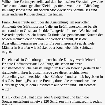
Wilhelmine Fortmeyer stellte auf dem heimischen Webstuhl gewebte
Tuche und daraus genähte Kleidungsstücke vor, die ein Blickfang
im Erdgeschoss sind. Im oberen Stockwerk des Stiftshauses sind
unter anderem Kinderschürzen zu finden.
Frank Bosse freute sich über die Ausstellung „im reizvollen
Ambiente des Stiftsmuseums“, die am Eröffnungssonntag bereits
unter anderem Gäste aus Ledde, Lengerich, Lienen, Wechte und
Westerkappeln besucht hatten. Er findet das gemeinsame Nutzen der
beiden Heimatvereine schön und verwies darauf, dass die
Ausstellung keineswegs nur für Frauen interessant sei, da viele
Männer in Berufen wie Bäcker oder Koch ebenfalls Schürzen
tragen.
Die ehemals in Oldenburg unterrichtende Kunstgewerbelehrerin
Brigitte Hoffmeister aus Bad Iburg, die schon mehrere
kunsthandwerkliche Ausstellungen im textilen Bereich gestaltet hat,
gratulierte in ihrer Eröffnungsrede „zu dieser reichhaltigen
Ausstellung so unterschiedlicher Schürzen“ und schrieb begeistert in
das Gästebuch: „Es ist eine Freude, durch dieses wunderschöne
Haus zu gehen, in dem Geschichte auf Schritt und Tritt sichtbar
wird.“
Bis Oktober 2015 hat dazu jeder Gelegenheit und kann die
Sonderausstellung mit etwa 120 Schürzen im Stiftsmuseum Leeden,