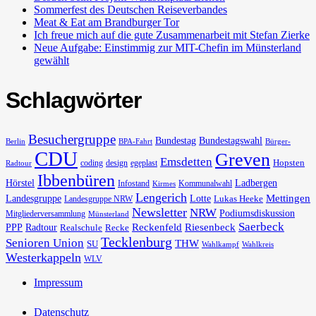
Sommerfest des Deutschen Reiseverbandes
Meat & Eat am Brandburger Tor
Ich freue mich auf die gute Zusammenarbeit mit Stefan Zierke
Neue Aufgabe: Einstimmig zur MIT-Chefin im Münsterland
gewählt
Schlagwörter
Besuchergruppe
Bundestag
Bundestagswahl
Berlin
BPA-Fahrt
Bürger-
CDU
Greven
Emsdetten
Hopsten
coding
design
egeplast
Radtour
Ibbenbüren
Hörstel
Ladbergen
Infostand
Kommunalwahl
Kirmes
Lengerich
Landesgruppe
Lotte
Mettingen
Lukas Heeke
Landesgruppe NRW
Newsletter
NRW
Podiumsdiskussion
Mitgliederversammlung
Münsterland
Saerbeck
PPP
Radtour
Reckenfeld
Riesenbeck
Realschule
Recke
Tecklenburg
Senioren Union
THW
SU
Wahlkampf
Wahlkreis
Westerkappeln
WLV
Impressum
Datenschutz