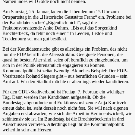
Namen indes will Golde noch nicht nennen.
Am Samstag, 25. Januar, laden die Liberalen um 15 Uhr zum
Ortsparteitag in die „Historische Gaststätte Franz“ ein. Probleme bei
der Kandidatensuche? „Eigentlich nicht“, sagt die
Fraktionsvorsitzende Anke Dahms. „Bis auf das Sorgenkind
Brochterbeck, da fehlt noch einer.“ In Leeden, Ledde und
Tecklenburg sei man gut bestückt.
Bei der Kandidatensuche gibt es allerdings ein Problem, das nicht
nur die FDP betrifft: die Altersstruktur. Geeignete Personen, die
quasi im besten Alter sind, seien oft beruflich zu eingebunden, um
sich in der Politik ehrenamtlich engagieren zu können.
Kommunalpolitik ist zeitaufwendig. Aktuelles Beispiel: Der FDP-
Vorsitzende Roland Siegers gibt – aus beruflichen Gründen – sein
Amt auf. Für den Stadtrat möchte er allerdings wieder kandidieren.
Für den CDU-Stadtverband ist Freitag, 7. Februar, ein wichtiger
Tag. Dann werden ihre Kandidaten aufgestellt. Ob die
Bundestagsabgeordnete und Fraktionsvorsitzende Anja Karliczek
erneut dabei ist, steht derzeit noch nicht fest. Sie will nach eigenen
Angaben erst abwarten, wie sich die Arbeit in Berlin entwickelt, wie
zeitintensiv sie ist. Im Bundestag ist die Brochterbeckerin in drei
Ausschüssen vertreten. Allerdings liegt ihr die Kommunalpolitik
weiterhin sehr am Herzen.