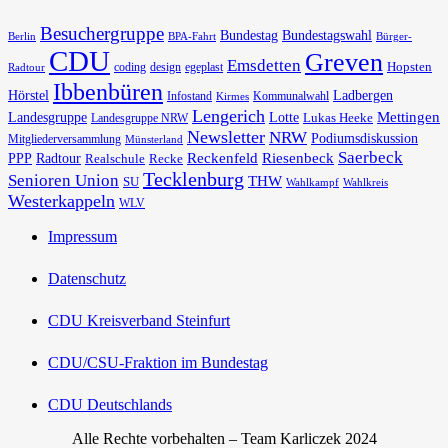
Besuchergruppe
Bundestag
Bundestagswahl
Berlin
BPA-Fahrt
Bürger-
CDU
Greven
Emsdetten
Hopsten
coding
design
egeplast
Radtour
Ibbenbüren
Hörstel
Ladbergen
Infostand
Kommunalwahl
Kirmes
Lengerich
Landesgruppe
Lotte
Mettingen
Lukas Heeke
Landesgruppe NRW
Newsletter
NRW
Podiumsdiskussion
Mitgliederversammlung
Münsterland
Saerbeck
PPP
Radtour
Reckenfeld
Riesenbeck
Realschule
Recke
Tecklenburg
Senioren Union
THW
SU
Wahlkampf
Wahlkreis
Westerkappeln
WLV
Impressum
Datenschutz
CDU Kreisverband Steinfurt
CDU/CSU-Fraktion im Bundestag
CDU Deutschlands
Alle Rechte vorbehalten – Team Karliczek 2024