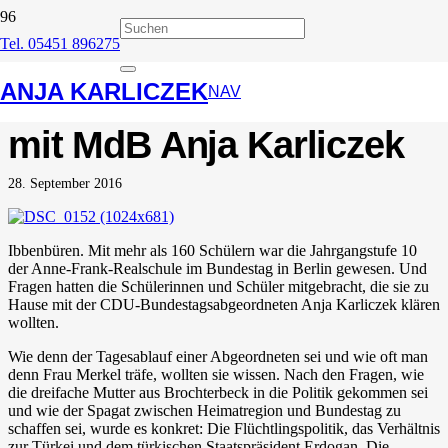
Tel. 05451 896275
Wir gehören hierher!
ANJA KARLICZEK
AFR-Schüler diskutieren
NAV
mit MdB Anja Karliczek
28. September 2016
Ibbenbüren. Mit mehr als 160 Schülern war die Jahrgangstufe 10
der Anne-Frank-Realschule im Bundestag in Berlin gewesen. Und
Fragen hatten die Schülerinnen und Schüler mitgebracht, die sie zu
Hause mit der CDU-Bundestagsabgeordneten Anja Karliczek klären
wollten.
Wie denn der Tagesablauf einer Abgeordneten sei und wie oft man
denn Frau Merkel träfe, wollten sie wissen. Nach den Fragen, wie
die dreifache Mutter aus Brochterbeck in die Politik gekommen sei
und wie der Spagat zwischen Heimatregion und Bundestag zu
schaffen sei, wurde es konkret: Die Flüchtlingspolitik, das Verhältnis
zur Türkei und dem türkischen Staatspräsident Erdogan. Die