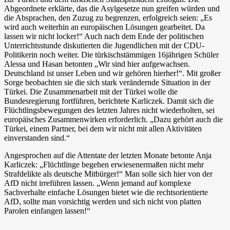
Abgeordnete erklärte, das die Asylgesetze nun greifen würden und
die Absprachen, den Zuzug zu begrenzen, erfolgreich seien: „Es
wird auch weiterhin an europäischen Lösungen gearbeitet. Da
lassen wir nicht locker!“ Auch nach dem Ende der politischen
Unterrichtsstunde diskutierten die Jugendlichen mit der CDU-
Politikerin noch weiter. Die türkischstämmigen 16jährigen Schüler
Alessa und Hasan betonten „Wir sind hier aufgewachsen.
Deutschland ist unser Leben und wir gehören hierher!“. Mit großer
Sorge beobachten sie die sich stark verändernde Situation in der
Türkei. Die Zusammenarbeit mit der Türkei wolle die
Bundesregierung fortführen, berichtete Karliczek. Damit sich die
Flüchtlingsbewegungen des letzten Jahres nicht wiederholten, sei
europäisches Zusammenwirken erforderlich. „Dazu gehört auch die
Türkei, einem Partner, bei dem wir nicht mit allen Aktivitäten
einverstanden sind.“
Angesprochen auf die Attentate der letzten Monate betonte Anja
Karliczek: „Flüchtlinge begehen erwiesenermaßen nicht mehr
Strafdelikte als deutsche Mitbürger!“ Man solle sich hier von der
AfD nicht irreführen lassen. „Wenn jemand auf komplexe
Sachverhalte einfache Lösungen bietet wie die rechtsorientierte
AfD, sollte man vorsichtig werden und sich nicht von platten
Parolen einfangen lassen!“