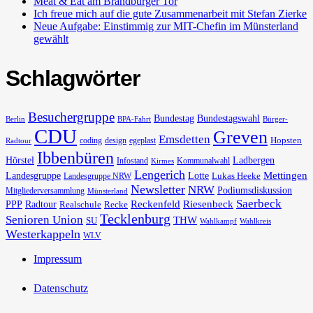
Meat & Eat am Brandburger Tor
Ich freue mich auf die gute Zusammenarbeit mit Stefan Zierke
Neue Aufgabe: Einstimmig zur MIT-Chefin im Münsterland
gewählt
Schlagwörter
Besuchergruppe
Bundestag
Bundestagswahl
Berlin
BPA-Fahrt
Bürger-
CDU
Greven
Emsdetten
Hopsten
coding
design
egeplast
Radtour
Ibbenbüren
Hörstel
Ladbergen
Infostand
Kommunalwahl
Kirmes
Lengerich
Landesgruppe
Lotte
Mettingen
Lukas Heeke
Landesgruppe NRW
Newsletter
NRW
Podiumsdiskussion
Mitgliederversammlung
Münsterland
Saerbeck
PPP
Radtour
Reckenfeld
Riesenbeck
Realschule
Recke
Tecklenburg
Senioren Union
THW
SU
Wahlkampf
Wahlkreis
Westerkappeln
WLV
Impressum
Datenschutz