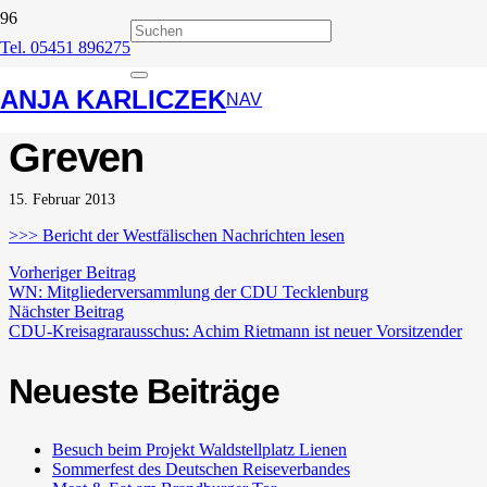
Tel. 05451 896275
WN: Anja Karliczek im
ANJA KARLICZEK
Interview – Sie zählt auf
NAV
Greven
15. Februar 2013
>>> Bericht der Westfälischen Nachrichten lesen
Vorheriger Beitrag
WN: Mitgliederversammlung der CDU Tecklenburg
Nächster Beitrag
CDU-Kreisagrarausschus: Achim Rietmann ist neuer Vorsitzender
Neueste Beiträge
Besuch beim Projekt Waldstellplatz Lienen
Sommerfest des Deutschen Reiseverbandes