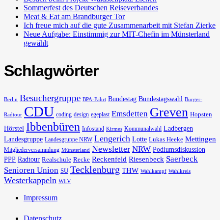
Sommerfest des Deutschen Reiseverbandes
Meat & Eat am Brandburger Tor
Ich freue mich auf die gute Zusammenarbeit mit Stefan Zierke
Neue Aufgabe: Einstimmig zur MIT-Chefin im Münsterland
gewählt
Schlagwörter
Besuchergruppe
Bundestag
Bundestagswahl
Berlin
BPA-Fahrt
Bürger-
CDU
Greven
Emsdetten
Hopsten
coding
design
egeplast
Radtour
Ibbenbüren
Hörstel
Ladbergen
Infostand
Kommunalwahl
Kirmes
Lengerich
Landesgruppe
Lotte
Mettingen
Lukas Heeke
Landesgruppe NRW
Newsletter
NRW
Podiumsdiskussion
Mitgliederversammlung
Münsterland
Saerbeck
PPP
Radtour
Reckenfeld
Riesenbeck
Realschule
Recke
Tecklenburg
Senioren Union
THW
SU
Wahlkampf
Wahlkreis
Westerkappeln
WLV
Impressum
Datenschutz