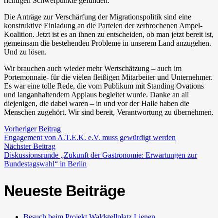
richtigen Schwerpunkte gefunden.
Die Anträge zur Verschärfung der Migrationspolitik sind eine
konstruktive Einladung an die Parteien der zerbrochenen Ampel-
Koalition. Jetzt ist es an ihnen zu entscheiden, ob man jetzt bereit ist,
gemeinsam die bestehenden Probleme in unserem Land anzugehen.
Und zu lösen.
Wir brauchen auch wieder mehr Wertschätzung – auch im
Portemonnaie- für die vielen fleißigen Mitarbeiter und Unternehmer.
Es war eine tolle Rede, die vom Publikum mit Standing Ovations
und langanhaltendem Applaus begleitet wurde. Danke an all
diejenigen, die dabei waren – in und vor der Halle haben die
Menschen zugehört. Wir sind bereit, Verantwortung zu übernehmen.
Vorheriger Beitrag
Engagement von A.T.E.K. e.V. muss gewürdigt werden
Nächster Beitrag
Diskussionsrunde „Zukunft der Gastronomie: Erwartungen zur
Bundestagswahl“ in Berlin
Neueste Beiträge
Besuch beim Projekt Waldstellplatz Lienen